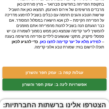
בתקופת הפריחה בחודשים פברואר – מרץ פורחים כאן
מרבדים מרשימים של אירוס הארגמן. תמצאו כאן את השביל
שרשות הטבע והגנים תחמה עם כבלים בשביל להימנע מדריכה
על הפריחה הקיימת – לכן אנא הישארו במסלול המסודר. אם
כבר הגעתם הנה בשביל להנות מהפריחה אתם מוזמנים
להמשיך ליער קדימה שנמצא כאן ממש בסמוך לשמורה ובו יש
ספסלי פיקניק, מתקני שעשועים לילדים ופריחה מרשימה בעונה
–
למידע מלא על יער קדימה לחצו כאן
.
כדי להגיע לכאן
תוכלו לרשום בוויז: שמורת טבע אלוני קדימה.
עגלות קפה ב: עמק חפר והשרון
אפשרויות לינה ב: עמק חפר והשרון
הצטרפו אלינו ברשתות החברתיות: