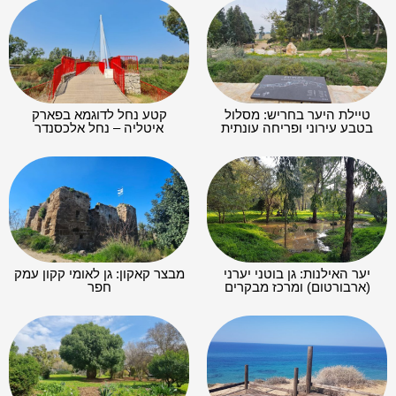
טיילת היער בחריש: מסלול
קטע נחל לדוגמא בפארק
בטבע עירוני ופריחה עונתית
איטליה – נחל אלכסנדר
יער האילנות: גן בוטני יערני
מבצר קאקון: גן לאומי קקון עמק
(ארבורטום) ומרכז מבקרים
חפר