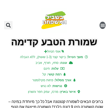
שמורת הטבע קדימה
אופי הטיול
,
משך הטיול:
ביקור קצר (1-3 שעות)
ללא הגבלה
,
,
עונה:
סתיו
חורף
אביב
עלות:
חינם
רמת קושי:
קל
אורך מסלול:
פחות מקילומטר
נגישות:
לא נגיש
,
איזור בארץ:
מרכז
עמק חפר והשרון
ברוכים הבאים לשמורה קטנטנה אבל כל כך מיוחדת במינה –
שטח השמורה הינו 9 דונם בלבד! השמורה מייצגת את הנוף