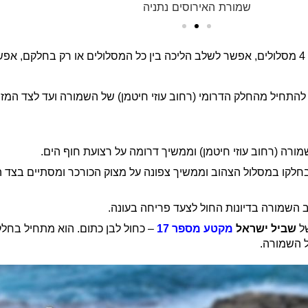
שמורת האירוסים נתניה
כבר בכניסה לשמורה תוכלו לראות על גבי המפה בשילוט שיש 4 מסלולים, אפשר לשלב הליכה בין כל המסלולי
התחיל מהחלק הדרומי (רחוב עוזי חיטמן) של השמורה ועד לצד המזר
רה (רחוב עוזי חיטמן) וממשיך דרומה על רצועת חוף הים.
חלקו במסלול הצהוב וממשיך צפונה על מצוק הכורכר ומסתיים בצד המ
השמורה בדיונות החול לצעד פריחה בעונה.
של
שביל ישראל
מקטע מספר 17
– כחול לבן כתום. הוא מתחיל בחל
ל השמורה.