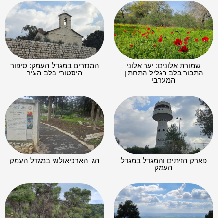
שמורת אלונים: יער אלוני
המנזרים במגדל העמק: סיפור
התבור בלב הגליל התחתון
היסטורי בלב העיר
המערבי
פארק הזיתים והמגדל במגדל
הגן הארכיאולוגי במגדל העמק
העמק