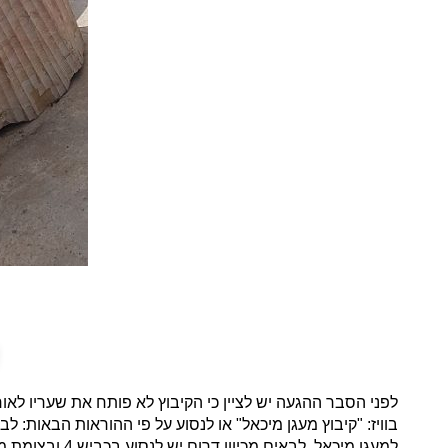
לפני הסבר ההגעה יש לציין כי הקיבוץ לא פותח את שעריו לאו
למעגן מיכאל. לבאים מכיוון דרום יש לנסוע בכביש 4 ובצומת מעגן מיכאל יש לפנות לדרך העולה אל כביש הגישה לקיבוץ.