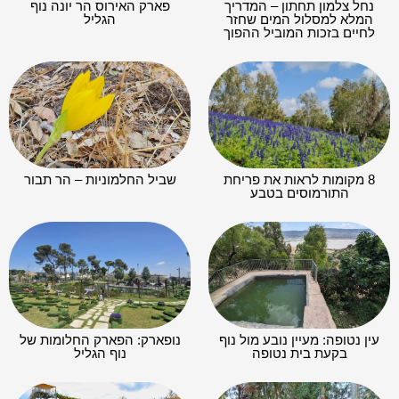
נחל צלמון תחתון – המדריך
פארק האירוס הר יונה נוף
המלא למסלול המים שחזר
הגליל
לחיים בזכות המוביל ההפוך
8 מקומות לראות את פריחת
שביל החלמוניות – הר תבור
התורמוסים בטבע
עין נטופה: מעיין נובע מול נוף
נופארק: הפארק החלומות של
בקעת בית נטופה
נוף הגליל