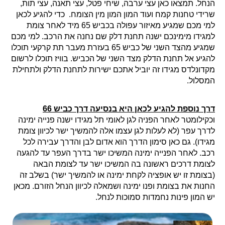
הנחל. תמצאו כאן עצי ערבה, שיחי פטל, עצי תאנה, עצי תות,
שרידי טחנות קמח ועוד המון המון מין הצומח. כדי להגיע לכאן
למי מכם שמגיע מאיזור עפולה בכביש 65 מיד לאחר צומת
למגידו מימינכם ישנה תחנת דלק שם נחנה את הרכב. למי מכם
שמגיע מהצד השני של כביש 65 בעזרת מעבר תת קרקעי תוכלו
להגיע אל תחנת הדלק מצד השני של הכביש. בוויז תוכלו לרשום
מקדונלדס מגידו זה יוביל אתכם ישירות לתחנת הדלק ולתחילת
המסלול.
דרך נוספת להגיע לכאן היא בנסיעה דרך כביש 66
וכקילומטר לאחר הפניה לגן לאומי תל מגידו ישנה פנייה ימינה
לדרך עפר (לא לעלות לגן עצמו אלה להמשיך ישר לכיוון צומת
מגידו). גם כאן סימון הדרך הוא אדום לבן והדרך עבירה לכל
רכב. לאחר הפנייה ימינה המשיכו ישר בדרך העפר עד להגעה
לצומת דרכים ראשונה בה המשיכו ישר עד לצומת הבאה
(בצומת זו יש אופציה לקחת ימינה או להמשיך ישר) בשלב זה
החנות את בצומת ופנו ימינה ושמאלה לכיוון הנחל הזורם. מכאן
יש המון פינות נחמדות סמוכות לנחל.