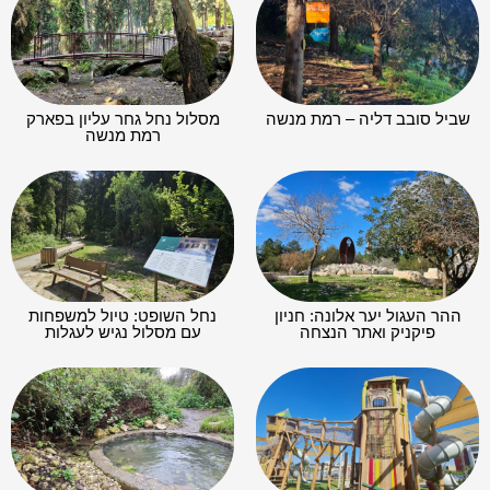
שביל סובב דליה – רמת מנשה
מסלול נחל גחר עליון בפארק
רמת מנשה
ההר העגול יער אלונה: חניון
נחל השופט: טיול למשפחות
פיקניק ואתר הנצחה
עם מסלול נגיש לעגלות