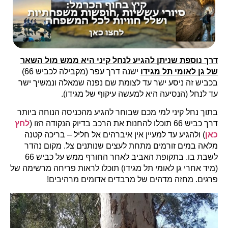
דרך נוספת שניתן להגיע לנחל קיני היא ממש מול השאר
של גן לאומי תל מגידו
ישנה דרך עפר (מקבילה לכביש 66)
בכביש זה ניסע ישר עד לצומת שם נפנה שמאלה ונמשיך ישר
עד לנחל (הנסיעה היא למעשה עיקוף של מגידו).
בתוך נחל קיני למי מכם שבוחר להגיע מהכניסה הנוחה ביותר
דרך כביש 66 תוכלו להחנות את הרכב בדיוק הנקודה הזו (
לחץ
כאן
) ולהגיע עד למעיין אין איברהים אל חליל – בריכה קטנה
מלאה במים זורמים מתחת לעצים שנותנים צל. מקום נהדר
לשבת בו. בתקופת האביב לאחר החורף ממש על כביש 66
(מיד אחרי גן לאומי תל מגידו) תוכלו לראות פריחה מרשימה של
פרגים. מחזה מדהים של מרבדים אדומים מרהיבים!