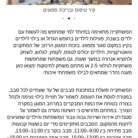
קיר טיפוס ובריכת ספוגים
המשחקייה מתאימה במיוחד למי שמחפש מה לעשות עם
ילדים בשבת, פעילות לילדים בחופש הגדול או בילוי לילדים
בקיץ במקום סגור וממוזג. בזכות המגוון הרחב של המתקנים
והאטרקציות, הילדים יכולים לטפס, לקפוץ, לגלוש, לשחק
ולהוציא אנרגיה במשך שעות. גם משפחות שמחפשות
משחקיות לגילאי 2-5 או מתחם משחק לתינוקות ימצאו כאן
מענה נהדר שמתאים לבילוי משפחתי איכותי.
המשחקייה פועלת במתכונת סבבים של עד שעתיים לכל סבב,
במטרה לווסת את העומס, לשמור על חוויית בילוי נעימה ולנהל
בצורה בטוחה את כמות המבקרים במרחב המוגן במקרה
הצורך. במתחם מדגישים כי השיטה נועדה גם לשמור על
סטנדרט אירוח ושירות גבוה עבור המשפחות והילדים שמגיעים
ליהנות מהמקום. הסבבים מתקיימים מדי יום בשעות קבועות:
סבב פתיחה בין 9:00–11:00, סבב בוקר בין 11:00–13:00,
סבב צהריים בין 13:00–15:00, סבב אחר הצהריים בין 15:00–