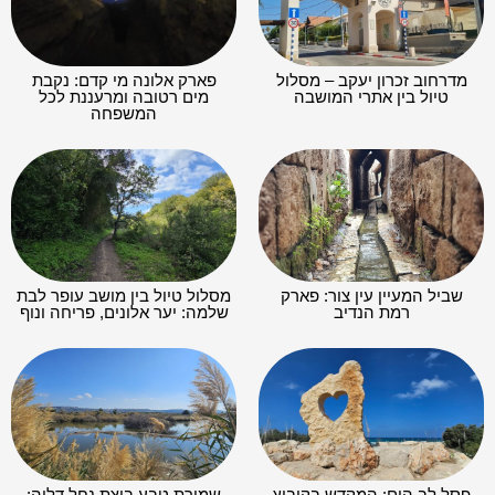
מדרחוב זכרון יעקב – מסלול
פארק אלונה מי קדם: נקבת
טיול בין אתרי המושבה
מים רטובה ומרעננת לכל
המשפחה
שביל המעיין עין צור: פארק
מסלול טיול בין מושב עופר לבת
רמת הנדיב
שלמה: יער אלונים, פריחה ונוף
פסל לב הים: המקדש בקיבוץ
שמורת טבע ביצת נחל דליה: