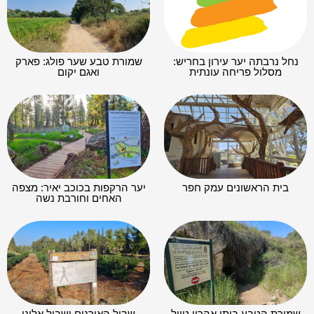
נחל נרבתה יער עירון בחריש:
שמורת טבע שער פולג: פארק
מסלול פריחה עונתית
ואגם יקום
בית הראשונים עמק חפר
יער הרקפות בכוכב יאיר: מצפה
האחים וחורבת נשה
שמורת הטבע ביתן אהרון טיול
שביל האורנים ושביל אלוני