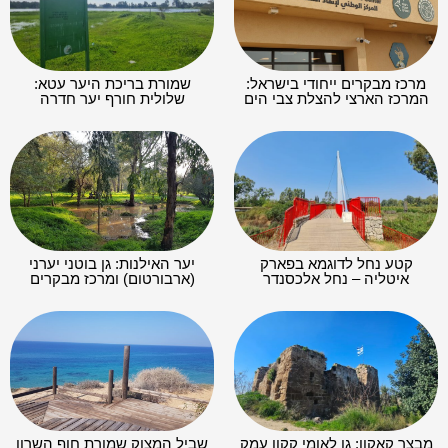
מרכז מבקרים ייחודי בישראל:
שמורת בריכת היער עטא:
המרכז הארצי להצלת צבי הים
שלולית חורף יער חדרה
קטע נחל לדוגמא בפארק
יער האילנות: גן בוטני יערני
איטליה – נחל אלכסנדר
(ארבורטום) ומרכז מבקרים
מבצר קאקון: גן לאומי קקון עמק
שביל המצוק שמורת חוף השרון