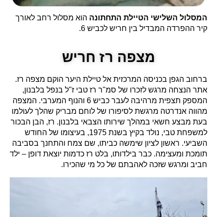
המסלול השלישי הטיילת התחתונה
הוא מסלול רחב לאורך
קיר ההפרדה המבדיל בין חריש לכביש 6.
מצפה רז חריש
ברחוב הגפן בכניסה המרכזית אל טיילת היער הוקם מצפה רז.
אתר הנצחה מרגש לזכרו של סמ"ר רז טבי ז"ל בנפל בלבנון,
המספק תצפית מרהיבה לעבר כביש 6 והנוף המערבי. המצפה
מהווה אנדרטה מרגשת לסיפורו של לוחם מבריק שהלך לעולמו
בעת מבצע חשאי במהלך שירותו הצבאי בלבנון. רז, הבן הבכור
למשפחת טבי, נולד בקיץ בשנת 1975, בעיצומו של החודש
השביעי. ראשון לציון שימשה כביתו, שם צמח והתחנך בסביבה
תומכת ומעצימה. כבר בילדותו, בלט רז כדמות יוצאת דופן – ילד
חביב ומרגש שזכה לאהבתם של כל מי שהכירו.