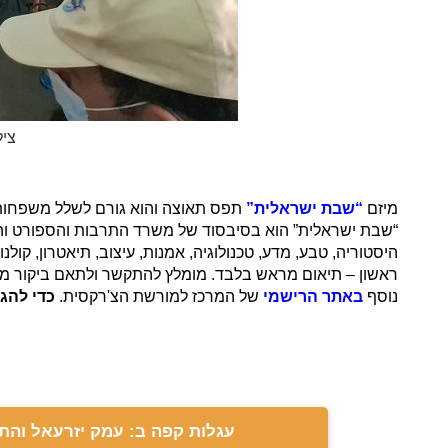
צי
מיזם
“
שבת ישראלית
”
תפס תאוצה והוא גורם לשלל משפחות ל
“שבת ישראלית” הוא בסיבסוד של משרד התרבות והספורט והו
היסטוריה, טבע, מדע, טכנולוגיה, אמנות, עיצוב, תיאטרון, קול
נוסף
באתר הרישמי
של המרכז למורשת הצ'רקסית.
כדי להגי
עגלות קפה ב: עמק יזרעאל והת