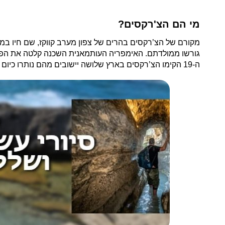
מי הם הצ'רקסים?
גורשו ממולדתם. האימפריה העותמאנית השכנה קלטה את הפל
ה-19 הקימו הצ’רקסים בארץ שלושה יישובים מהם נותרו כיום שני כפרים בגליל: כפר כמא בו חיים כ-3,000 תושבים, וריחנייה בו גרים כ-1,000 איש.