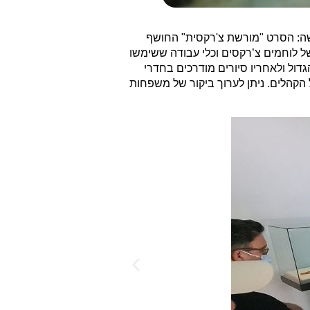
ת נשתמרו ומשמשים כיום להמחשה: הסרט "מורשת צ'רקסית" החושף
ל לוחמים צ’רקסים וכלי עבודה ששימשו
דול ולאחריו סיורים מודרכים בחדרי
 הקהלים. ניתן לערוך ביקור של משפחות