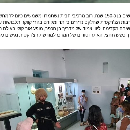
המוזיאון הצ’רקסי הרשמי של כפר כמא שוכן בבניין אותנטי מרשים בן כ-150 שנה. רוב מרכיבי הבי
בות הצ’רקסית שחלקם נדירים ביותר ומקורם בהרי קווקז, תלבושות ש
ה מקדימה וליווי צמוד של מדריך בן הכפר, מופע אור-קולי באולם הג
ורך כשעה וחצי. האתר וסורים של המרכז למורשת הצ'רקסית נגישים כל