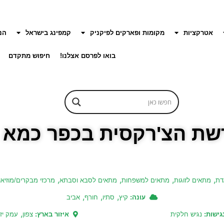
אטרקציות
מקומות ופארקים לפיקניק
קמפינג בישראל
הנ
בואו לפרסם אצלנו!
חיפוש מתקדם
שת הצ'רקסית בכפר כמא
,
,
,
,
דת
מתאים לזוגות
מתאים למשפחות
מתאים לסבא וסבתא
מרכזי מבקרים/מוזיאו
,
,
,
עונה:
קיץ
סתיו
חורף
אביב
,
גישות:
נגיש חלקית
איזור בארץ:
צפון
עמק יז