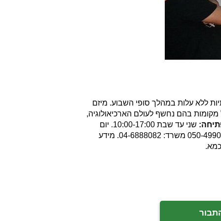
יות ללא עלות במהלך סופי השבוע. מיזם
מקומות בהם נחשף לעולם הארכיאולוגיה,
תיחה:
שני עד שבת 10:00-17:00. יום
ראשון – תיאום מראש בלבד. מומלץ להתקשר ולתאם ביקור מראש כדי למנוע זמן המתנה במקום טלפון לבירורים והזמנות: נייד: 050-4990599 משרד: 04-6888082. מידע
כמא.
התבור