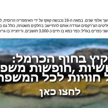
מקורם של הצ’רקסים בהרים של צפון מערב קווקז, שם חיו במשך אלפי שנים. במאה ה-19 נ
יטים הצ’רקסים ועודדה אותם להתיישב בחלקים משטחה, כולל גם ב