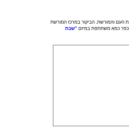
את העם והמורשת. הביקור במרכז המורשת
ית בכפר כמא משתתפת במיזם
"שבת