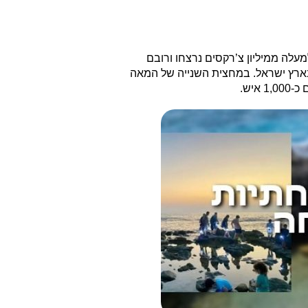
כבשה קווקז על ידי האימפריה הרוסית, למעלה ממיליון צ’רקסים נרצחו ורובם
ארץ ישראל. במחצית השנייה של המאה