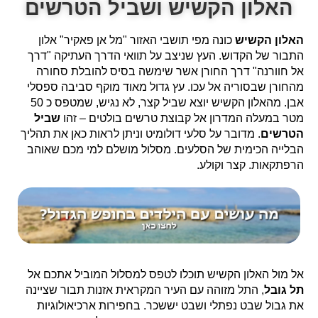
האלון הקשיש ושביל הטרשים
האלון הקשיש
כונה מפי תושבי האזור "מל אן פאקיר" אלון
התבור של הקדוש. העץ שניצב על תוואי הדרך העתיקה "דרך
אל חוורנה" דרך החורן אשר שימשה בסיס להובלת סחורה
מהחורן שבסוריה אל עכו. עץ גדול מאוד מוקף סביבה ספסלי
אבן. מהאלון הקשיש יוצא שביל קצר, לא נגיש, שמטפס כ 50
מטר במעלה המדרון אל קבוצת טרשים בולטים – זהו
שביל
הטרשים
. מדובר על סלעי דולומיט וניתן לראות כאן את תהליך
הבלייה הכימית של הסלעים. מסלול מושלם למי מכם שאוהב
הרפתקאות. קצר וקולע.
אל מול האלון הקשיש תוכלו לטפס למסלול המוביל אתכם אל
תל גובל
, התל מזוהה עם העיר המקראית אזנות תבור שציינה
את גבול שבט נפתלי ושבט יששכר. בחפירות ארכיאולוגיות