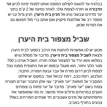
בבלגיה עד להגעה לשילוט המפנה אותנו לפנות ימינה לכיוון
הר
הדבורה
או חזרה לצומת גולני. לאחר נסיעה של 2 ק"מ בתוך
יער מדהים וצבעוני נגיע אל
חניון בית היערן
. חניון גדול ובו יש
מספר רב של שולחנות פיקניק ואם אתם ברי מזל תפגשו גם
את הפרות שכאן.
שביל מצפור בית היערן
מכאן יש לנו אפשרות להחנות את הרכב בסמוך לבית היערן
ולצאת
לשביל מצפור בית היערן
. מדובר על מסלול נגיש
במלואו והוא יורד עד למצפור ועולה חזרה. השביל אורכו כ 700
מטר הלוך וחזור, הוא מעגלי ובסופו יש את התצפית ממנה נוכל
לצפות לכיוון דרום מזרח אל עבר גבעת המורה, התבור,
הגלבוע, רמת כוכב, רמת יבניאל ועוד. במקום יש שילוט
המסביר על תופעת "יער פארק": עצי אלון התבור יוצרים תצורת
צומח בשם "יער פארק". מדובר על יער פתוח בו צומחים
העצים במרווחים גדולים אחד מהשני, זה מה שמאפשר את
התפתחותם של מינים עשבוניים חד שנתיים הפורחים בשלל
צבעים בחורף באביב.