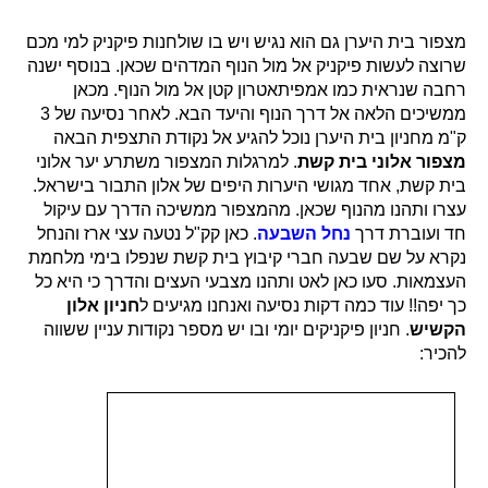
מצפור בית היערן גם הוא נגיש ויש בו שולחנות פיקניק למי מכם
שרוצה לעשות פיקניק אל מול הנוף המדהים שכאן. בנוסף ישנה
רחבה שנראית כמו אמפיתאטרון קטן אל מול הנוף. מכאן
ממשיכים הלאה אל דרך הנוף והיעד הבא. לאחר נסיעה של 3
ק"מ מחניון בית היערן נוכל להגיע אל נקודת התצפית הבאה
מצפור אלוני בית קשת
. למרגלות המצפור משתרע יער אלוני
בית קשת, אחד מגושי היערות היפים של אלון התבור בישראל.
עצרו ותהנו מהנוף שכאן. מהמצפור ממשיכה הדרך עם עיקול
חד ועוברת דרך
נחל השבעה
. כאן קק"ל נטעה עצי ארז והנחל
נקרא על שם שבעה חברי קיבוץ בית קשת שנפלו בימי מלחמת
העצמאות. סעו כאן לאט ותהנו מצבעי העצים והדרך כי היא כל
כך יפה!! עוד כמה דקות נסיעה ואנחנו מגיעים ל
חניון אלון
הקשיש
. חניון פיקניקים יומי ובו יש מספר נקודות עניין ששווה
להכיר: