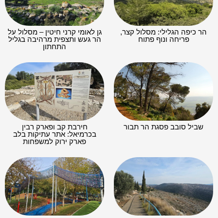
הר כיפה הגלילי: מסלול קצר,
גן לאומי קרני חיטין – מסלול על
פריחה ונוף פתוח
הר געש ותצפית מרהיבה בגליל
התחתון
שביל סובב פסגת הר תבור
חירבת קב ופארק רבין
בכרמיאל: אתר עתיקות בלב
פארק ירוק למשפחות