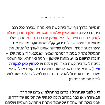
הנסיעה בדרך נוף יער בית קשת היא נוחה ועבירה לכל רכב
בימים רגילים,
חשוב לציין שלאחר הגשמים חלק מהדרך יכולה
להפוך להיות בוצית ולכן לא מומלץ עם רכב פרטי
. הדרך שלנו
מסומנת בסימון שבילים ירוק, קק"ל שמתחזקת מדהים את
היער דאגה לסימון ושילוט שמלווה אותנו לאורך כל הטיול. את
המסלול נתחיל בסמוך למחנה שמשון שנמצא ליד צומת גולני –
תוכלו לרשום בוויז
: מחנה שמשון – חניה ואז תראו את השלט
כניסה ליער בית קשת בצד ימין שלכם או
ללחוץ כאן לנקודת
וויז
. (ישנה אפשרות גם לרשום בוויז יער בית קשת אבל יש לא
מעט כניסות וזה יכול להטעות – פירטנו למעלה כולל קישור לוויז
לכל אחת מהכניסות).
רגע לפני שנתחיל זוכרים בהתחלה שציינו על דרך
הבשורה
? אז כבר בקרוב תוכלו לפגוש את הסימון של דרך זו:
אבני בזלת המושחלות על עמוד מתחת אחת על השנייה ועליהם