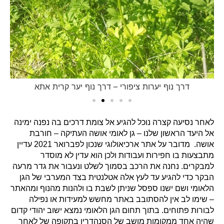
דרך נוף יערות ציפורי – דרך נוף יער קרית אתא
לאחר נסיעה קצרה נוכל להגיע אל צומת דרכים בה נפנה ימינה
אל היעד הראשון שלנו – גן לאומי אושה העתיקה – חורבת
אושה. מדובר על אתר ארכיאולוגי שנכון לפברואר 2021 עדיין
מתבצעות בו חפירות ועבודות ולכן הוא עדין לא מוסדר
למבקרים. נחנה את הרכב בסמוך לשלט ונעבור את גדר מרעה
הבקר כדי להגיע עד לעץ אלה אטלנטית בצד המערבי של הגן
הלאומי ושם ישנו ספסל שניתן לשבת בו ולהנות מהנוף ומהאתר
– שימו לב אין להסתובב באתר מחשש למעידות או נפילה
לבורות פתוחים. בתוך תחום הגן הלאומי נמצא ישוב יהודי קדום
שהיה אחד ממקומות מושב של הסנהדרין בתקופה של לאחר