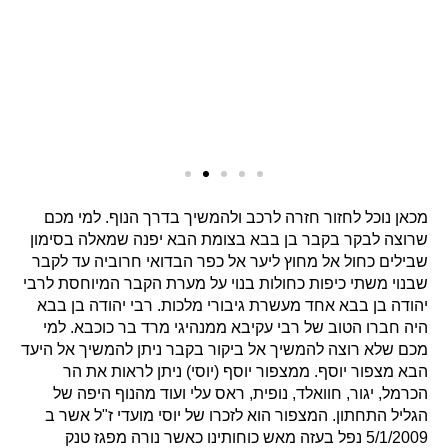
מכאן נוכל לחזור חזרה לרכב ולהמשיך בדרך הנוף. למי מכם
שרוצה לבקר בקבר בן בבא בצומת הבא יפנה שמאלה בסימון
שבילים כחול אל מחוץ ליער אל כפר הבדואי חרוביה עד לקבר
שבנוי משתי כיפות כחולות בנוי על מערת הקבר המיוחסת לרבי
יהודה בן בבא אחד מעשרת גיבורי מלכות. רבי יהודה בן בבא
היה חברו הטוב של רבי עקיבא ממנהיגי מרד בר כוכבא. למי
מכם שלא רוצה להמשיך אל ביקור בקבר ניתן להמשיך אל היעד
הבא מצפור יוסף. ממצפור יוסף (יוסי) ניתן לראות את הר
הכרמל, יגור, חוואלד, נופית, ראס עלי ועוד מהנוף היפה של
הגליל התחתון. המצפור הוא לזכרו של יוסי מועדי ז"ל אשר ב
5/1/2009 נפל בעזה מאש כוחותינו כאשר נורה מפגז טנק
ישראלי. הפגז פגע במבנה בו שהה יוסי עם חבריו לפלוגה.