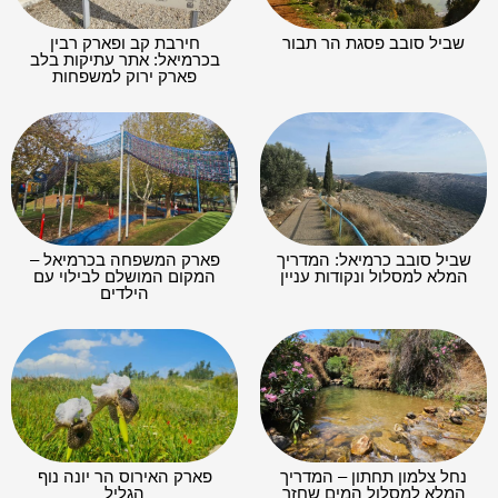
שביל סובב פסגת הר תבור
חירבת קב ופארק רבין
בכרמיאל: אתר עתיקות בלב
פארק ירוק למשפחות
שביל סובב כרמיאל: המדריך
פארק המשפחה בכרמיאל –
המלא למסלול ונקודות עניין
המקום המושלם לבילוי עם
הילדים
נחל צלמון תחתון – המדריך
פארק האירוס הר יונה נוף
המלא למסלול המים שחזר
הגליל
לחיים בזכות המוביל ההפוך