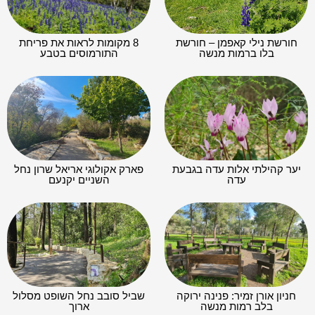
חורשת נילי קאפמן – חורשת
8 מקומות לראות את פריחת
בלו ברמות מנשה
התורמוסים בטבע
יער קהילתי אלות עדה בגבעת
פארק אקולוגי אריאל שרון נחל
עדה
השניים יקנעם
חניון אורן זמיר: פנינה ירוקה
שביל סובב נחל השופט מסלול
בלב רמות מנשה
ארוך