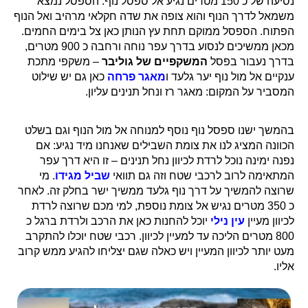
נסיעה של כ 150 מטרים נגיע אל ספסל נוף. הספסל נמצא
משמאל לדרך הנוף והוא צופה את שדה חקלאי מרהיב ואל הנוף
הפתוח. הספסל ממוקם תחת עץ הנותן כאן צל בימים החמים.
מכאן ממשיכים לנסוע בדרך עפר נוחה ורחבה כ 900 מטרים,
בדרך נעבור בפסל
המשקפיים של גוליבר
– משקפי מתכת
ענקיים אל מול נוף יער גלעד ו
מאגר פרחה
כאן גם יש שילוט
המסביר על המקום: מאגר רז ונחל תנינים עליון.
בהמשך ישנו ספסל נוף נוסף למנוחה אל מול הנוף וגם בשלט
הכוונה המציג לנו את צומת השבילים שאנחנו מיד נגיע: אם
נפנה ימינה נוכל לרדת לכיוון נחל תנינים – זו היא דרך עפר
המתאימה לרוב לרכבי שטח וזה גם תוואי
שביל מגידו
. מי
שרוצה להמשיך על דרך נוף גלעד ממשיך ישר בחלק זה. לאחר
כ 350 מטרים נגיש אל צומת נוספת, למי מכם שרוצה לרדת
לכיוון מעיין
עין נילי
יוכל להחנות כאן את הרכב ולרדת ברגל כ
800 מטרים הליכה עד למעיין לכיוון. רכבי שטח יוכלו להתקרב
מעט יותר לכיוון המעיין ויש כאלה שגם יצליחו להגיע ממש קרוב
אליו.