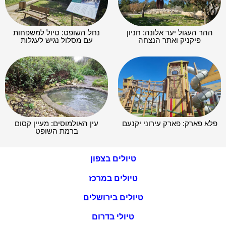
ההר העגול יער אלונה: חניון
נחל השופט: טיול למשפחות
פיקניק ואתר הנצחה
עם מסלול נגיש לעגלות
פלא פארק: פארק עירוני יקנעם
עין האולמוסים: מעיין קסום
ברמת השופט
טיולים בצפון
טיולים במרכז
טיולים בירושלים
טיולי בדרום