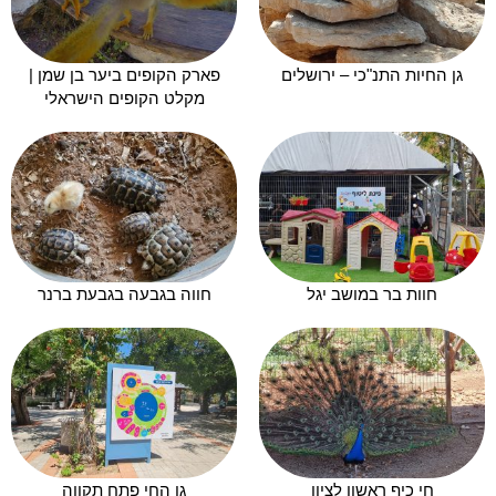
גן החיות התנ"כי – ירושלים
פארק הקופים ביער בן שמן |
מקלט הקופים הישראלי
חוות בר במושב יגל
חווה בגבעה בגבעת ברנר
חי כיף ראשון לציון
גן החי פתח תקווה