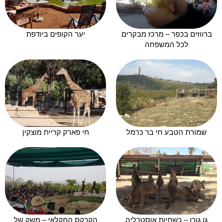
ברווזים בכפר – מרכז מבקרים
יער הקופים ביודפת
לכל המשפחה
שמורת הטבע חי בר כרמל
חי פארק קריית מוצקין
גן גורו – כשחיות אוסטרליה
הקרקס החקלאי – משק של