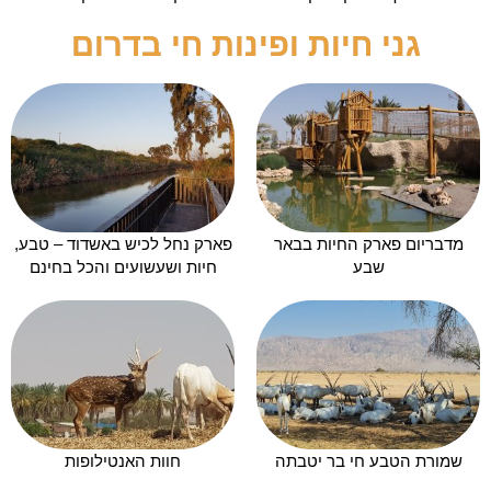
גני חיות ופינות חי בדרום
מדבריום פארק החיות בבאר
פארק נחל לכיש באשדוד – טבע,
שבע
חיות ושעשועים והכל בחינם
שמורת הטבע חי בר יטבתה
חוות האנטילופות