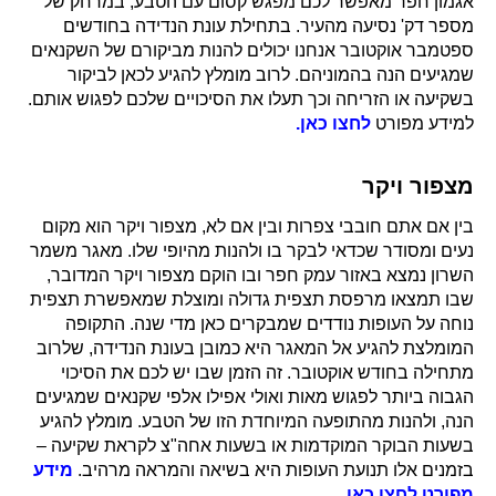
אגמון חפר מאפשר לכם מפגש קסום עם הטבע, במרחק של
מספר דק' נסיעה מהעיר.
בתחילת עונת הנדידה בחודשים
ספטמבר אוקטובר אנחנו יכולים להנות מביקורם של השקנאים
שמגיעים הנה בהמוניהם. לרוב מומלץ להגיע לכאן לביקור
בשקיעה או הזריחה וכך תעלו את הסיכויים שלכם לפגוש אותם.
למידע מפורט
לחצו כאן.
מצפור ויקר
בין אם אתם חובבי צפרות ובין אם לא, מצפור ויקר הוא מקום
נעים ומסודר שכדאי לבקר בו ולהנות מהיופי שלו. מאגר משמר
השרון נמצא באזור עמק חפר ובו הוקם מצפור ויקר המדובר,
שבו תמצאו מרפסת תצפית גדולה ומוצלת שמאפשרת תצפית
נוחה על העופות נודדים שמבקרים כאן מדי שנה. התקופה
המומלצת להגיע אל המאגר היא כמובן בעונת הנדידה, שלרוב
מתחילה בחודש אוקטובר. זה הזמן שבו יש לכם את הסיכוי
הגבוה ביותר לפגוש מאות ואולי אפילו אלפי שקנאים שמגיעים
הנה, ולהנות מהתופעה המיוחדת הזו של הטבע.
מומלץ להגיע
בשעות הבוקר המוקדמות או בשעות אחה"צ לקראת שקיעה –
בזמנים אלו תנועת העופות היא בשיאה והמראה מרהיב
.
מידע
מפורט לחצו כאן.