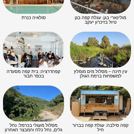
מולינארי בגן: עגלת קפה בגן
סולאיה כנרת
טיול בזיכרון יעקב
עין תינה – מסלול מים מומלץ
קפהדרציה: בית קפה מסעדה
למשפחות ברמת הגולן
בכפר תבור
קפה סילבה: עגלת קפה בברור
מסלול מעגלי בכרמל: נחל
חיל
גלים, נחל כלח והמבצר האחרון