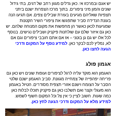
יש אגם ובמרכזו אי. כאן גדלים מגוון רחב של דגים, בתי גידול
שונים והמון מיני ציפורים. בתוך מרכז הצפרות ישנם ביתני
תצפיות שאליהם מגיעים בעזרת שבילים צפים. אם תגיעו הנה
בעונת הנדידה סביר שתפגשו
את ציפורי השיר הקטנות
שמגיעות לכאן כאשר הן מחפשות את מקום המנוחה שלהם.
יש
כאן גם איזור שלם עם שולחנות פיקניק ושבילים נגישים. בנוסף
לכל אלו יש גם גן בוטני – אז אם אתם חובבי ציפורים וגם אם
לא, נמליץ לכם לבקר כאן.
למידע נוסף על המקום ודרכי
הגעה לחצו כאן.
אגמון פולג
האגמון הוא מוקד עליה לרגל לציפורים ועופות שונים ויש כאן גם
פריחה יפהפייה של צמחייה מגוונת. סביב האגמון ישנם שלטי
הסבר על הצומח וישנם אזורי תצפית מסודרים. הטיול באגמון
הוא מעגלי וקצר ואם תשלבו כאן גם פיקניק תוכלו לבלות כאן
כמה שעות. חשוב לציין כי אין צל וכל המקום חשוף לשמש.
למידע מלא על המקום ודרכי הגעה לחץ כאן.