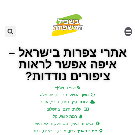
אתרי צפרות בישראל –
איפה אפשר לראות
ציפורים נודדות?
אופי הטיול
,
משך הטיול:
חצי יום
יום מלא
,
,
,
עונה:
קיץ
סתיו
חורף
אביב
,
עלות:
חינם
בתשלום
רמת קושי:
קל
,
,
נגישות:
נגיש
נגיש חלקית
לא נגיש
,
,
,
איזור בארץ:
צפון
מרכז
ירושלים
דרום