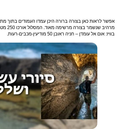
אפשר לראות כאן בצורה ברורה היכן עמדו העמודים בתוך מתח
מרהיב שנשמר בצורה מרשימה מאוד. המסלול אורכו 250 מטרים מהרכב ועד לבית הכנסת, המסלול כולו חשוף לשמש והוא יחסית נוח להליכה.
בוויז: אום אל עומדן – חניה ראובן 50 מודיעין-מכבים-רעות.