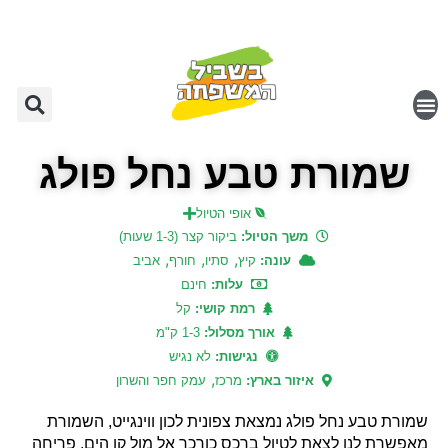
שמורת טבע נחל פולג
אופי הטיול
משך הטיול:
ביקור קצר (1-3 שעות)
,
,
,
עונה:
קיץ
סתיו
חורף
אביב
עלות:
חינם
רמת קושי:
קל
אורך מסלול:
1-3 ק"מ
נגישות:
לא נגיש
,
איזור בארץ:
מרכז
עמק חפר והשרון
שמורת טבע נחל פולג נמצאת צפונית לכון ווינגייט, השמורת
מאפשרת לנו לצאת לטיול ברכס כורכר אל מול קו הים, פריחה