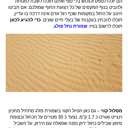
הם יוכלו לטפס ולגלוש בלי סוף ואתם תוכלו לשבת למנוחה
ולהביט בנוף המקסים של כל רצועת החוף שמולכם. אם תביטו
היטב על החול במקומות שכף רגל אדם אינה דרכה בו עדיין,
תוכלו להבחין בעקבות של בעלי חיים שונים.
כדי להגיע לכאן
תוכלו לרשום בוויז:
שמורת נחל פולג
.
מסלול קווי
– גם כאן הטיול הקווי בשמורת פולג מתחיל מחניון
וינגייט ואורכו כ 1.7 ק"מ. נצעד כ 30 מטרים על הכחול ובצומת
סימון שבילים כחול ירוק נפנה שמאלה עם הירוק. על השביל