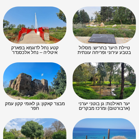
טיילת היער בחריש: מסלול
קטע נחל לדוגמא בפארק
בטבע עירוני ופריחה עונתית
איטליה – נחל אלכסנדר
יער האילנות: גן בוטני יערני
מבצר קאקון: גן לאומי קקון עמק
(ארבורטום) ומרכז מבקרים
חפר