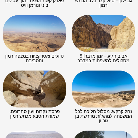
גב ילק – טיול קצר בלב מכתש
פארק קשת מצפה רמון: על שם
רמון
בוני ונורמן וויס
אביב הגיע – זמן מדבר! 9
טיולים ואטרקציות במצפה רמון
מסלולים למשפחות במדבר
והסביבה
נחל קרקש: מסלול הליכה לכל
פרסת נקרות ועין סהרונים:
המשפחה למרגלות מדרשת בן
שמורת הטבע מכתש רמון
גוריון