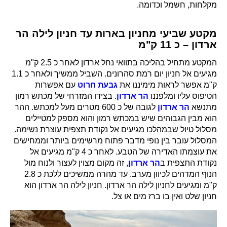
מקלחות, חשמל וכדומה.
מקטע שביעי מחניון בארות עד חניון לילה הר
ארדון – כ 11 ק"מ
המקטע מתחיל בהליכה בתוואי נחל ארדון לאחר כ 2.5 ק"מ
מגיעים אל חניון יום רמת סהרונים. השביל ממשיך ולאחר כ 1.1
ק"מ אפשר לראות מימיננו את
גבעת חרוט
עם אפשרות
הטיפוס עליו ומלפננו
הר ארדון
. בצידו המזרחי של מכתש רמון
מתנשא
הר ארדון
לגובה של כ 600 מטרים מעל למכתש. ההר
הוא מבין הגבוהים שיש במכתש רמון והוא מספק למטיילים
מסלול טיול שבמהלכו מגיעים אל נקודת תצפית עוצרת נשימה.
המסלול עובר בין נופי מדבר פתוח מרשימים ביותר וממחישים
את עוצמתו האדירה של הטבע. לאחר כ 4 ק"מ מגיעים אל
נקודת התצפית ב
הר ארדון
, זה מקום מצוין לעצור ולנוח מול
הנוף המדהים לכיוון מערב. עד מהרה ממשיכים ללכת כ 2.8
ק"מ ומגיעים לחניון לילה הר ארדון. חניון לילה הר ארדון הוא
חניון שלט ואין בו ברז מים או צל.