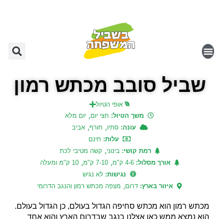
שביל סובב מכתש רמון
אופי הטיול
,
משך הטיול:
חצי יום
יום מלא
,
,
עונה:
סתיו
חורף
אביב
עלות:
חינם
,
רמת קושי:
בינוני
קשה מטיבי לכת
,
,
אורך מסלול:
4-6 ק"מ
7-10 ק"מ
10 ק"מ ומעלה
נגישות:
לא נגיש
,
איזור בארץ:
דרום
מצפה מכתש רמון והנגב הדרומי
מכתש רמון הוא מכתש סחיפה הגדול בעולם, כן הגדול בעולם.
הוא נמצא ממש כאן אצלנו בנגב שבדרום הארץ והוא אחד