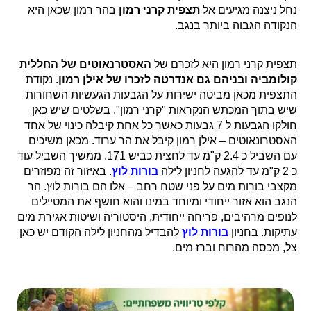
נחל ניצנה מגיעים אל
תצפית קרני רמון
בהר רמון שכאן היא
הנקודה הגבוה ביותר בנגב.
תצפית קרני רמון היא לזכרם של
האסטרנאוטים של החללית
קולומביה ובניהם גם אנדרטה לזכרו של אילן רמון
. נקודת
התצפית מכאן מביטה ישירות על הגבעות הגעשיות השחורות
שיש בתוך המכתש הנקראות "קרני רמון". בשלטים שיש כאן
חולקו הגבעות ל 7 גבעות כאשר כל אחת קיבלה כינוי של אחד
האסטרונאוטים – אילן רמון קיבל את הר ערוד. מכאן משיכים
עם השביל כ 2.4 ק"מ עד לחצית כביש 171. ממשיך השביל עוד
כ 2 ק"מ עד להגעה לחניון לילה
בורות לוץ
. באיזור זה מפוזרים
מקצבי בורות מים על פני שטח רחב – אלו הם בורות לוץ. הר
הנגב הוא אזור ייחודי ומיוחד במינו והוא חושף את המטיילים
לנופים מרהיבים, פריחה ייחודית, היסטוריה ושיטות אגירת מים
עתיקות. בחניון
בורות לוץ
להבדיל מהחניון לילה הקודם יש כאן
צל, מכסה מהרוח וברז מים.