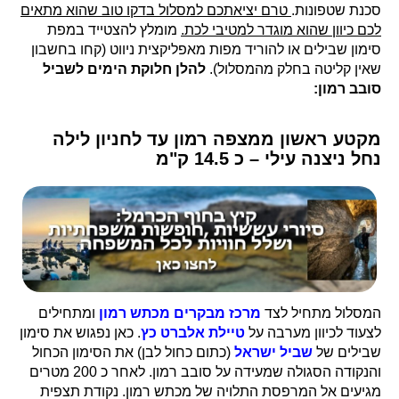
סכנת שטפונות.
טרם יציאתכם למסלול בדקו טוב שהוא מתאים
לכם כיוון שהוא מוגדר למטיבי לכת.
מומלץ להצטייד במפת
סימון שבילים או להוריד מפות מאפליקצית ניווט (קחו בחשבון
שאין קליטה בחלק מהמסלול).
להלן חלוקת הימים לשביל
סובב רמון:
מקטע ראשון ממצפה רמון עד לחניון לילה
נחל ניצנה עילי – כ 14.5 ק"מ
המסלול מתחיל לצד
מרכז מבקרים מכתש רמון
ומתחילים
לצעוד לכיוון מערבה על
טיילת אלברט כץ
. כאן נפגוש את סימון
שבילים של
שביל ישראל
(כתום כחול לבן) את הסימון הכחול
והנקודה הסגולה שמעידה על סובב רמון. לאחר כ 200 מטרים
מגיעים אל המרפסת התלויה של מכתש רמון. נקודת תצפית