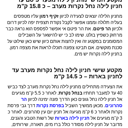
חניון לילה נחל נקרות מערב – כ 15.8 ק"מ
מחניון הלילה יוצאים לצעידה לכיוון
זקיף רמון
עליו מטפסים
בעליה תלולה וממנו אפשר לקבל נקודת תצפית יפה לכיוון דרום
ולכיוון
הר פיטם
. את הר פיטם אי אפשר לפספס הוא נראה כבר
מרחוק כשפיץ בולט. שימו לב כי יש להישאר על השבילים
המסומנים במקטע זה ואין לחצות אותם כיוון שיש כאן שילוט על
סכנת מוקשים. אם תביטו צפונה תוכלו לראות את מצפה רמון.
בחניון לילה נקרות יש מים.
מקטע שישי חניון לילה נחל נקרות מערב עד
לחניון בארות – כ 14.5 ק"מ
את הצעידה מתחילים מחניון לילה נחל נקרות מערב לצד כביש
40 עד למעבר תחתיו
בנחל נקרות
. לאחר כ 5.5 ק"מ מגיעים
אל חניון לילה נחל גוונים כאן הדרך פונה ימינה לכיוון
הר
סהרונים
. מכאן ממשיך השביל
בפרסת נקרות
דרך גבי פרסת
נקרות ולאחר כ 6 ק"מ מגיעה אל חניון יום עין סהרונים. לאחר כ
3 ק"מ מגיעים אל
חניון לילה בארות
של רשות הטבע והגנים.
מדובר על חניון לילה מסודר כולל ברז מים, תאורה, שירותים,