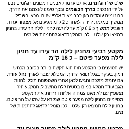
שלם של
רוג'ומים
. אותם ערמות אבנים המכונים רוג'ומים נבנו
על ידי הנבטים
בדרך הבשמים
ובכך סימנו לעצמם את הדרך.
הרוג'ומים עומדים כאן כבר מאות אלפי שנים. מכאן השביל
ממשיך במגמת ירידה ולאחר כ 2 ק"מ מגיעים אל
מצפור ערוד
.
השביל ממשיך כ 6.6 ק"מ עד להגעה לחניון לילה הר עידו. בחניון
תמצאו רק שלט – לכן מומלץ לדאוג להתמנות של מים.
מקטע רביעי מחניון לילה הר עידו עד חניון
לילה מפער פיטם – כ 16 ק"מ
יש הטוענים כי המקטע הזה הוא הקשה ביותר בסובב מכתש
רמון, בעיקר בגלל תוואי הדרך. המסלול עובר לאורך
נחל עודד
,
אם יתמזל מזלכם ותגיעו לכאן אחרי השטפונות תוכלו להנות
מגב עודד המלא במים בסטיה קלה מהשביל. המקטע הזה
מאופיין עם לא מעט צמחיה ועליות וירידות. את המקטע
מסיימים בחניון לילה מפער פיטם שנקרא על שמו של הר פיטם.
בחניון לילה תמצאו רק שלט – לכן מומלץ לדאוג להתמנות של
מים.
מקטע חמישי מחניון לילה מפער פיטם עד