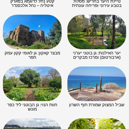
טיילת היער בחריש: מסלול
קטע נחל לדוגמא בפארק
בטבע עירוני ופריחה עונתית
איטליה – נחל אלכסנדר
יער האילנות: גן בוטני יערני
מבצר קאקון: גן לאומי קקון עמק
(ארבורטום) ומרכז מבקרים
חפר
שביל המצוק שמורת חוף השרון
חוות הנוי: גן הבוטני ליד כפר
מונש