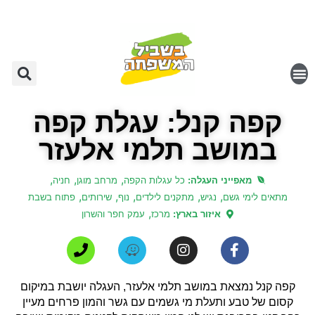
קפה קנל: עגלת קפה
במושב תלמי אלעזר
,
,
,
מאפייני העגלה:
כל עגלות הקפה
מרחב מוגן
חניה
,
,
,
,
,
מתאים לימי גשם
נגיש
מתקנים לילדים
נוף
שירותים
פתוח בשבת
,
איזור בארץ:
מרכז
עמק חפר והשרון
קפה קנל נמצאת במושב תלמי אלעזר, העגלה יושבת במיקום
קסום של טבע ותעלת מי גשמים עם גשר והמון פרחים מעיין