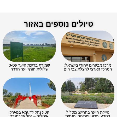
טיולים נוספים באזור
מרכז מבקרים ייחודי בישראל:
שמורת בריכת היער עטא:
המרכז הארצי להצלת צבי הים
שלולית חורף יער חדרה
טיילת היער בחריש: מסלול
קטע נחל לדוגמא בפארק
בטבע עירוני ופריחה עונתית
איטליה – נחל אלכסנדר