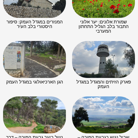
שמורת אלונים: יער אלוני
המנזרים במגדל העמק: סיפור
התבור בלב הגליל התחתון
היסטורי בלב העיר
המערבי
פארק הזיתים והמגדל במגדל
הגן הארכיאולוגי במגדל העמק
העמק
שביל נגיש בגבעת המורה –
טיול ביער גבעת המורה – דרך