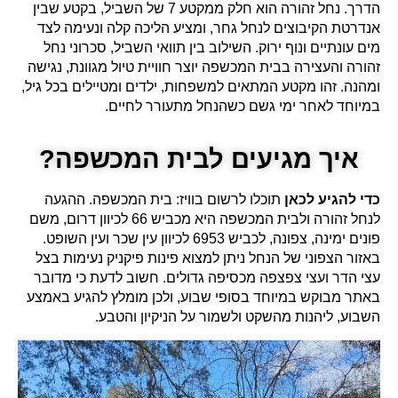
הדרך. נחל זהורה הוא חלק ממקטע 7 של השביל, בקטע שבין
אנדרטת הקיבוצים לנחל גחר, ומציע הליכה קלה ונעימה לצד
מים עונתיים ונוף ירוק. השילוב בין תוואי השביל, סכרוני נחל
זהורה והעצירה בבית המכשפה יוצר חוויית טיול מגוונת, נגישה
ומהנה. זהו מקטע המתאים למשפחות, ילדים ומטיילים בכל גיל,
במיוחד לאחר ימי גשם כשהנחל מתעורר לחיים.
איך מגיעים לבית המכשפה?
כדי להגיע לכאן
תוכלו לרשום בוויז: בית המכשפה. ההגעה
לנחל זהורה ולבית המכשפה היא מכביש 66 לכיוון דרום, משם
פונים ימינה, צפונה, לכביש 6953 לכיוון עין שכר ועין השופט.
באזור הצפוני של הנחל ניתן למצוא פינות פיקניק נעימות בצל
עצי הדר ועצי צפצפה מכסיפה גדולים. חשוב לדעת כי מדובר
באתר מבוקש במיוחד בסופי שבוע, ולכן מומלץ להגיע באמצע
השבוע, ליהנות מהשקט ולשמור על הניקיון והטבע.