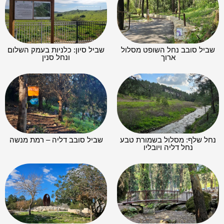
שביל סובב נחל השופט מסלול
שביל סיון: כלניות בעמק השלום
ארוך
ונחל סנין
נחל שלף: מסלול בשמורת טבע
שביל סובב דליה – רמת מנשה
נחל דליה ויובליו