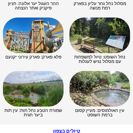
מסלול נחל גחר עליון בפארק
ההר העגול יער אלונה: חניון
רמת מנשה
פיקניק ואתר הנצחה
נחל השופט: טיול למשפחות
פלא פארק: פארק עירוני יקנעם
עם מסלול נגיש לעגלות
עין האולמוסים: מעיין קסום
שמורת הטבע נחל תות: עין תות
ברמת השופט
ביער חגית
טיולים בצפון