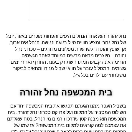
נחל זהורה הוא אחד הנחלים היפים והפחות מוכרים באזור, יובל
של נחל גחר, ומציע חוויית טיול רגועה ונגישה. הנחל אינו ארוך,
אך שופץ והוסדר לשרשרת מפלונים מדורגים – סכרוני נחל
זהורה – היוצרים מראה מרשים במיוחד לאחר הגשמים.
הזרימה אינה קבועה ומתרחשת רק בעונת החורף ואחרי ימים
גשומים. המסלול עובר על תוואי שביל מגידו ומתאים לביקור
משפחתי עם ילדים בכל גיל.
בית המכשפה נחל זהורה
בשביל העפר ממנו הגעתם תפגשו את בית המכשפה יחד עם
השילוט המסביר על המקום ועל פרויקט סכרוני נחל זהורה. בית
המכשפה הוא מבנה קטן שדרכו זורמים מי הנחל. בטח שאלתם
את עצמכם למה קוראים למקום בית המכשפה? אז שמו של
המקום ניתן לפני שנים רבות לבאר הישנה שבנחל על ידי ילדי