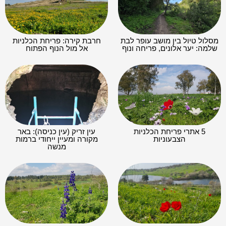
מסלול טיול בין מושב עופר לבת
חרבת קירה: פריחת הכלניות
שלמה: יער אלונים, פריחה ונוף
אל מול הנוף הפתוח
5 אתרי פריחת הכלניות
עין זריק (עין כניסה): באר
הצבעוניות
מקורה ומעיין ייחודי ברמות
מנשה