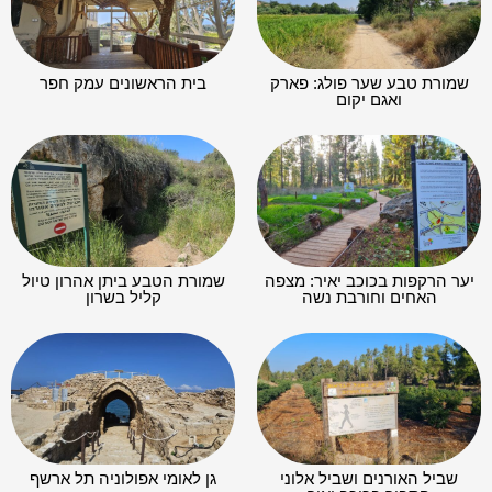
שמורת טבע שער פולג: פארק
בית הראשונים עמק חפר
ואגם יקום
יער הרקפות בכוכב יאיר: מצפה
שמורת הטבע ביתן אהרון טיול
האחים וחורבת נשה
קליל בשרון
שביל האורנים ושביל אלוני
גן לאומי אפולוניה תל ארשף