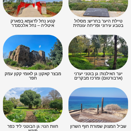
טיילת היער בחריש: מסלול
קטע נחל לדוגמא בפארק
בטבע עירוני ופריחה עונתית
איטליה – נחל אלכסנדר
יער האילנות: גן בוטני יערני
מבצר קאקון: גן לאומי קקון עמק
(ארבורטום) ומרכז מבקרים
חפר
שביל המצוק שמורת חוף השרון
חוות הנוי: גן הבוטני ליד כפר
מונש