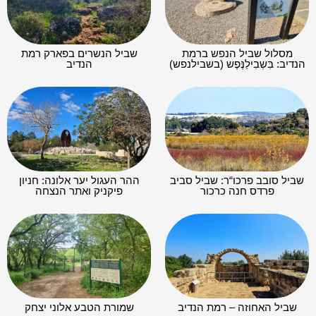
מסלול שביל הנפש ברמת
שביל הנשרים בפארק רמת
הנדיב: בִּשְבִילַנֶּפֶש (בשבילנפש)
הנדיב
שביל סובב פרכו“ר: שביל סביב
ההר העגול יער אלונה: חניון
פרדס חנה כרכור
פיקניק ואתר הנצחה
שביל האחוזה – רמת הנדיב
שמורת הטבע אלוני יצחק