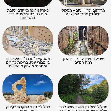
מדרחוב זכרון יעקב – מסלול
פארק אלונה מי קדם: נקבת
טיול בין אתרי המושבה
מים רטובה ומרעננת לכל
המשפחה
שביל המעיין עין צור: פארק
משחקיית "מדבר" במול זכרון:
רמת הנדיב
ג׳ימבורי ענק, בריכות כדורים
ומתחמי משחק מושקעים
מסלול טיול בין מושב עופר לבת
פסל לב הים: המקדש בקיבוץ
שלמה: יער אלונים, פריחה ונוף
מעגן מיכאל