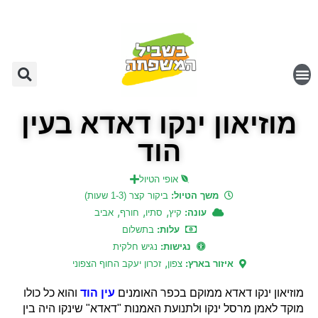
מוזיאון ינקו דאדא בעין
הוד
אופי הטיול
משך הטיול:
ביקור קצר (1-3 שעות)
,
,
,
עונה:
קיץ
סתיו
חורף
אביב
עלות:
בתשלום
נגישות:
נגיש חלקית
,
איזור בארץ:
צפון
זכרון יעקב החוף הצפוני
מוזיאון ינקו דאדא ממוקם בכפר האומנים
עין הוד
והוא כל כולו
מוקד לאמן מרסל ינקו ולתנועת האמנות "דאדא" שינקו היה בין