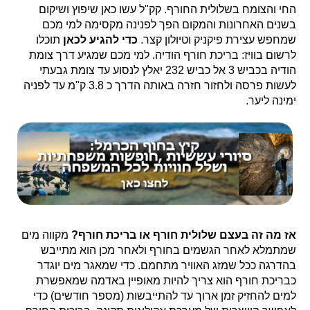
החי והצומח בשלולית החורף. קק"ל עשו כאן שיפוץ ושיקום
בשנים האחרונות והמקום הפך לפנינה מקסימה למי מכם
שמחפש עצירת פיקניק וטיולון קצר.
כדי להגיע לכאן
תוכלו
לרשום בוויז: בריכת חורף הודיה. למי מכם שמגיע דרך צומת
הודיה בכביש 3 אל כביש 232 יאלץ לנסוע עד צומת גבעתי
לעשות פרסה ולחזור חזרה באותה הדרך כ 3.8 ק"מ עד לפניה
ימינה ליער.
אז מה זה בעצם שלולית חורף או בריכת חורף?
מקווה מים
שמתמלא לאחר הגשמים בחורף ולאחר מכן הוא מתייבש
בהדרגה ככל שמזג האוויר מתחמם. כדי שמאגר מים יוגדר
כבריכת חורף הוא צריך להיות מאופיין באדמה שמאפשרת
למים להחזיק זמן ארוך עד להתייבשות (מספר חודשים) כדי