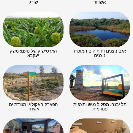
אשדוד
שורק
אגם ניצנים וחוף הים המוכרז
הארטישוק של נועם: משק
ניצנים
יעקבא
תל יבנה: מסלול נגיש ותצפית
הפארק האקולוגי מצודת ים
פנורמית
אשדוד