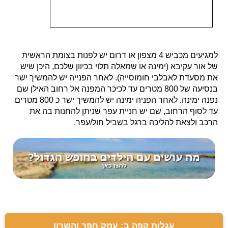
למגיעים מכביש 4 מצפון או דרום יש לפנות בצומת הראשית
של אור עקיבא (ימינה או שמאלה תלוי בכיוון שלכם, היכן שיש
את מסעדת לאבלבי חומוסייה). לאחר הפנייה יש להמשיך ישר
בנסיעה של 800 מטרים עד לכיכר המפנה אל רחוב האילן שם
נפנה ימינה. לאחר הפניה ימינה יש להמשיך ישר כ 800 מטרים
עד לסוף הרחוב, שם יש חניית עפר שניתן להחנות בה את
הרכב ולצאת להליכה ברגל בשביל חול/עפר.
עגלות קפה ב: עמק חפר והשרון