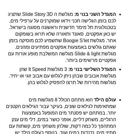
המגדל השני בנוי מ
: מגלשת ה Slide Story 3D שתציג
לכם בזמן הגלישה תכני וידאו שמוקרנים על ערפילי מים,
בטכנולוגית תל מימד חדשנית וראשונה מסוגה בישראל.
יש כאן אפקטים, סאונד ותאורה שלא תראו בשומקום
אחר. מגלשת Boogie S'let שתשמיע לכם מוסיקה בזמן
שאתם גולשים באמצעות אפקטים מפתיעים ומהנים.
מגלשת Slide & light מגלשה המשלבת מופע אורות עם
אפקטיים מרשימים ביותר.
המגדל השלישי בנוי מ
: 3 מגלשות It Speed שהן
מגלשות אבובים שבהן ניתן לגלוש עם אבוב זוגי או יחיד.
מגלשות מהירות של תרצו להפסיק לגלוש בהן.
עולם הילד
הוא מתחם הכולל 8 מגלשות מים
שמתאימות לגילאים שונים, בעיקר עבור הגילאים הקטנים
יותר. במתחם יש פסנתר מים המופעל באמצעות
הרגליים, משחק דליים, אופני כושר במים, דלי מים ענק
המתהפך כל כמה דקות, שולחן משחקי מים, קשתות עם
מתיזי מים, נדנדות במים ועוד. בנוסף בעולם הילד יש