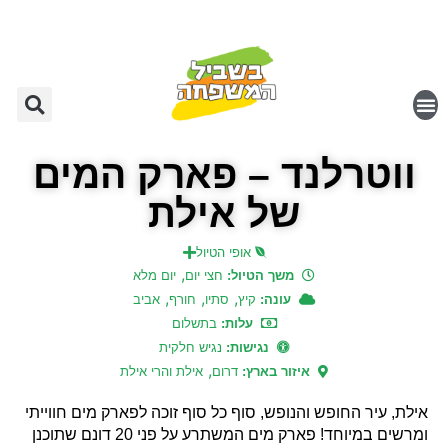
ווטרלנד – פארק המים
של אילת
אופי הטיול
,
משך הטיול:
חצי יום
יום מלא
,
,
,
עונה:
קיץ
סתיו
חורף
אביב
עלות:
בתשלום
נגישות:
נגיש חלקית
,
איזור בארץ:
דרום
אילת והרי אילת
אילת, עיר החופש והנופש, סוף כל סוף זוכה לפארק מים חווייתי
ומרשים במיוחד! פארק מים המשתרע על פני 20 דונם שתוכנן