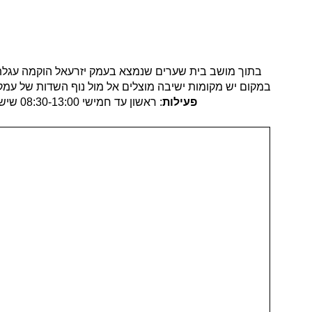
בתוך מושב בית שערים שנמצא בעמק יזרעאל הוקמה עגלת
במקום יש מקומות ישיבה מוצלים אל מול נוף השדות של עמק י
פעילות
: ראשון עד חמישי 08:30-13:00 שישי 08:30-14:00 מומלץ תמיד להתעדכן בדף האינטסגרם של העגלה על שעות נוספות בהמשך.