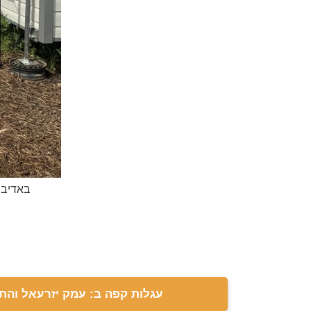
באדיבו
עגלות קפה ב: עמק יזרעאל והת