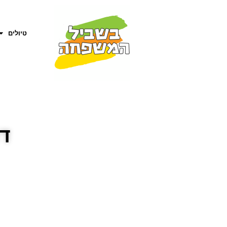
טיולים
דר