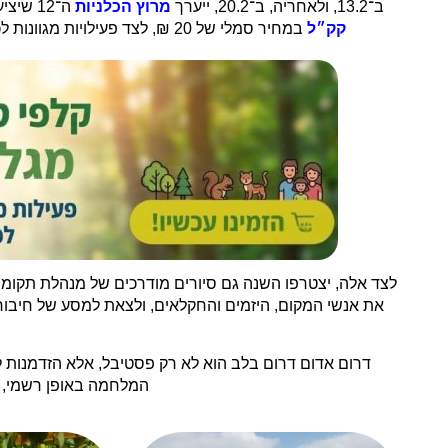
ב־13.2, ולאחריה, ב־20.2, ייערך
מרוץ הכלניות
ה־12 שיציע חוויית ריצה ייחודית בין שדות חקלאיים ונופי טבע פתוחים. לאורך ימי הפסטיבל יתקיימו
קק״ל
במחיר סמלי של 20 ₪, לצד פעילויות מגוונות לכל המשפחה ביערות ובחניוני קק״ל בסופי השבוע, וכן עשרות אטרקציות באתרי התיירות הפזורים באזור.
לצד אלה, יצטרפו השנה גם סיורים מודרכים של מנהלת תקומה
את אנשי המקום, היזמים והחקלאים, ולצאת למסע של חיבור
דרום אדום דרום בלב הוא לא רק פסטיבל, אלא הזדמנות 
המלחמה באופן רשמי, ח