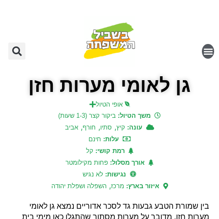
גן לאומי מערות חזן
אופי הטיול
משך הטיול:
ביקור קצר (1-3 שעות)
,
,
,
עונה:
קיץ
סתיו
חורף
אביב
עלות:
חינם
רמת קושי:
קל
אורך מסלול:
פחות מקילומטר
נגישות:
לא נגיש
,
איזור בארץ:
מרכז
השפלה ושפלת יהודה
בין שמורת הטבע גבעות גד לסכר אדוריים נמצא גן לאומי
מערות חזן, מדובר על מערות מסתור שהתגלו כאן מימי בית