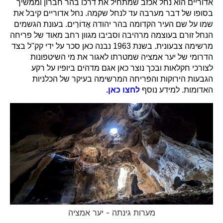
אדוריים הוא נחל אכזב שמתחיל את דרכו בהר חברון וממשיך
בסופו של דבר מערבה עד לנחל שקמה. נחל אדוריים קיבל את
שמו על שם העיר הקדומה בהר יהודה אֲדוֹרַים. בעונת הגשמים
הנחל זורם בעוצמה מרהיבה וסביבו מגוון רחב מאוד של פריחה
מרשימה צבעונית. בשנת 1963 נבנה כאן סכר על ידי קק"ל בצד
הדרומי של יער אמציה שמטרתו לאגור את מי השיטפונות
לצורכי חקלאות ובכך נוצר כאן אגם מדהים ביופיו על רקע
הגבעות הירוקות והפריחה המרשימה בעיקר של הכלניות
האדומות. למידע נוסף
לחצו כאן.
מערות גינתה - יער אמציה