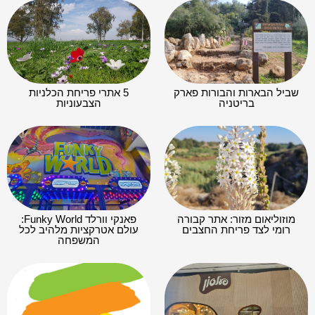
שביל הבארות והבורות פארק
5 אתרי פריחת הכלניות
בריטניה
הצבעוניות
מוזוליאום מזור: אתר קבורה
פאנקי וורלד Funky World:
רומי לצד פריחת החצבים
עולם אטרקציות מלהיב לכל
המשפחה