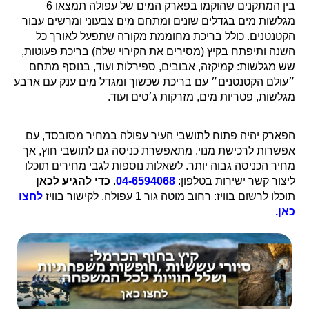
בין המתקנים שהוקמו בפארק המים של עפולה תמצאו 6
מגלשות מים בגדלים שונים ומתחם מים צבעוני ומרשים עבור
הקטנטנים. כולל בריכת מחוממת מקורה שתפעל לאורך כל
השנה ותיפתח בקיץ (מסירים את הקירוי שלה) בריכת פעוטות,
שש מגלשות: קמיקזה, אבובים, ספירלות ועוד, בנוסף מתחם
״עולם הקטנטנים״ עם בריכת שכשוך ומגדל מים ענק עם ארבע
מגלשות, פטריות מים, מזרקות ג׳טים ועוד.
הפארק יהיה פתוח לתושבי העיר עפולה במחיר מסובסד, עם
אפשרות לרכישת מנוי. מתאפשרת כניסה גם לתושבי חוץ, אך
מחיר הכניסה גבוה יותר. לשאלות נוספות לגבי מחירים תוכלו
ליצור קשר ישירות בטלפון:
04-6594068
.
כדי להגיע לכאן
תוכלו לרשום בוויז: רחוב מוטה גור 1 עפולה. לקישור בוויז
לחצו
כאן.