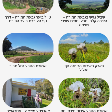
שביל נגיש בגבעת המורה –
טיול ביער גבעת המורה – דרך
הליכה קלה, טבע ונופים עוצרי
נוף העוברת ביער הפורח
נשימה
פארק האירוס הר יונה נוף
שמורת הטבע נחל תבור
הגליל
שמורת הטבע אירוס נצרתי נוף
א גרויסע מציאה – אטרקציה