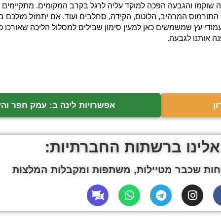
 שוקמו והגבעה הפכה למוקד עליה לרגל בקרב המקומים. מתקיימים כא
תורמוס המרהיב, הלוטם, הקידה, סחלבים ועוד. אם יתמזל מזלכם במ
 עץ שמשמשים כאן למעין סימון שבילים למסלול הליכה שאורכו כ 1.5 ק"מ.
ן
אפשרויות לינה ב: עמק חפר והש
אלינו ברשתות החברתיות:
ות שכבר מטיילות, משתפות ומקבלות המלצות