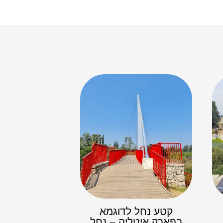
קטע נחל לדוגמא
בפארק איטליה – נחל