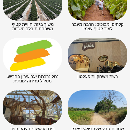
קלחים ומבוכים: הרבה מעבר
משוך בגזר: חוויית קטיף
לעוד קטיף עצמי!
משפחתית בלב השדות
רשת משחקיות פעלטון
נחל נרבתה יער עירון בחריש:
מסלול פריחה עונתית
שמורת טבע שער פולג: פארק
בית הראשונים עמק חפר