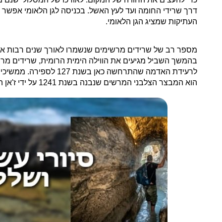
דרך שרידי החומה ועד לעץ האשל.
בכניסה לגן הלאומי אפשר 
העתיקות שמציג הגן הלאומי.
מספר רב של שרידים מרשימים שנשמרו לאורך שנים רבות אפ
בהמשך השביל מגיעים את הווילה הימית הרומית, שרידים מרש
לרעידת האדמה שהתרחשה
הוא המבצר הצלבני המרשים שנבנה בשנת 1241 על ידי ז'אן השני מארסור בנו של הסניור הזקן מביירות ז'אן ד'איבלין.