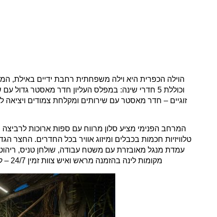
זוגיים – חדר מאסטר עם שירותים ומקלחת צמודים ויציאה לח
המרחב הפנימי מציע סלון מרווח עם ספות ארוכות לרביצה ני
טלוויזיות חכמות בכבלים ומיזוג אוויר בכל החדרים. החצר הגד
עמדת מנגל מאובזרת עם משטח עבודה, שולחן טניס, ריהוט ג
מקומות לינה בהזמנה מראש ואיש צוות זמין 24/7 – לחופשה משפחתית חמימה, רגועה ומלאת חוויות.