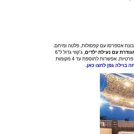
 מכונת אספרסו עם קפסולות, פלטה ומיחם.
ודרת עם נעילת ילדים
, ג’קוזי גדול ל־6
אורחים, מקלחת חוץ, עמדת מנגל עם משטח עבודה, שולחן טניס ופינות שיזוף ורביצה. בנוסף עומדים לרשות האורחים שתי חניות פרטיות, אפשרות לתוספת עד 4 מקומות
חה
בוילה גפן לחצו כאן.