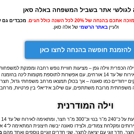
לגולשי אתר בשביל המשפחה באלה סאן
זכה אתכם בהנחה של 20%
לכל השנה כולל חגים.
מכבדים גם ש
ולעיין
באתר הרשמי
של אלה סאן.
להזמנת חופשה בהנחה לחצו כאן
מ"ר בנוי וכ־300 מ"ר חצר, כוללות 5 חדרי שינה ומתאימות לאירוח של עד 14 אורחים, עם אפשרו
נוקים ייחודיים כמו סאונה – אך בכולן תמצאו מרחב משפחתי גדול, חצר
משפחתית מרובת משתתפים, עם שילוב אידיאלי בין פרטיות, מרחב וז
וילה המודרנית
הוי
5 חדרי 
ר, חדר זוגי עם יציאה לחצר, שני חדרים זוגיים נוספים ואחד מהם
מ