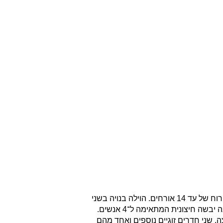
וילה גפן מציעה חוויית אירוח משפחתית רחבה ונעימה באילת, עם כ־240 מ"ר בנוי וכ־300 מ"ר חצר ירוקה ומטופחת, ומתאימה לאירוח של עד 14 אורחים. הוילה בנויה בשני
מפלסים וכוללת חמישה חדרי שינה: במפלס העליון נמצא חדר מאסטר מרווח במיוחד עם שירותים ומקלחת צמודים, ולצידו סאונה יבשה חיצונית המתאימה ל־4 אנשים.
 שני חדרים זוגיים נוספים ואחד מהם