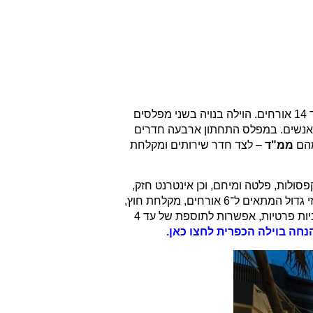
הוילה הכפרית היא וילה משפחתית רחבת ידיים באילת, המשתרעת על כ־240 מ"ר בנוי וכ־300 מ"ר חצר, ומתאימה לאירוח של עד 14 אורחים. הוילה בנויה בשני מפלסים
וללת 5 חדרי שינה: במפלס העליון חדר מאסטר גדול עם שירותים ומקלחת צמודים, ולצידו סאונה יבשה חיצונית המתאימה ל־4 אנשים. במפלס התחתון ארבעה חדרים
מהם
ממ"ד
– לצד חדר שירותים ומקלחת
סולות, פלטה ומיחם, וכן אינטרנט חזק,
, ג’קוזי גדול המתאים ל־6 אורחים, מקלחת חוץ,
, שתי חניות פרטיות, אפשרות לתוספת של עד 4
נחה
בוילה הכפרית לחצו כאן.