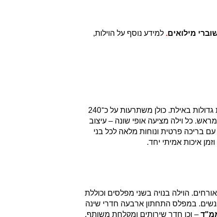
וברי מילואים
.
למידע נוסף על הוילות,
שלוש הווילות עם הבריכה של אלה סאן – הוילה המודרנית, הוילה הכפרית ווילה גפן – מציעות חוויית נופש רחבה ומפנקת למשפחות גדולות באילת. כולן משתרעות על כ־240
ת לתוספת מקומות לינה בהזמנה מראש. כל וילה מציעה אופי שונה – עיצוב
 עם בריכה פרטית ונוחות מלאה לכל בני
מן איכות אמיתי יחד.
לה המודרנית היא וילה משפחתית מרווחת באילת, המשתרעת על כ־240 מ"ר בנוי וכ־300 מ"ר חצר, ומתאימה לאירוח של עד 14 אורחים. הוילה בנויה בשני מפלסים וכוללת
שינה: במפלס העליון חדר מאסטר גדול במיוחד עם שירותים ומקלחת צמודים, ולצידו סאונה יבשה חיצונית המתאימה ל־4 אנשים. במפלס התחתון ארבעה חדרי שינה
מ"ד
– וכן חדר שירותים ומקלחת משותף.