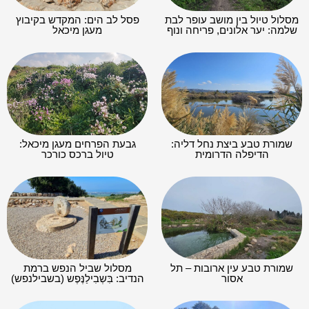
מסלול טיול בין מושב עופר לבת
פסל לב הים: המקדש בקיבוץ
שלמה: יער אלונים, פריחה ונוף
מעגן מיכאל
שמורת טבע ביצת נחל דליה:
גבעת הפרחים מעגן מיכאל:
הדיפלה הדרומית
טיול ברכס כורכר
שמורת טבע עין ארובות – תל
מסלול שביל הנפש ברמת
אסור
הנדיב: בִּשְבִילַנֶּפֶש (בשבילנפש)