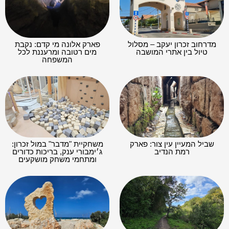
מדרחוב זכרון יעקב – מסלול
פארק אלונה מי קדם: נקבת
טיול בין אתרי המושבה
מים רטובה ומרעננת לכל
המשפחה
שביל המעיין עין צור: פארק
משחקיית "מדבר" במול זכרון:
רמת הנדיב
ג׳ימבורי ענק, בריכות כדורים
ומתחמי משחק מושקעים