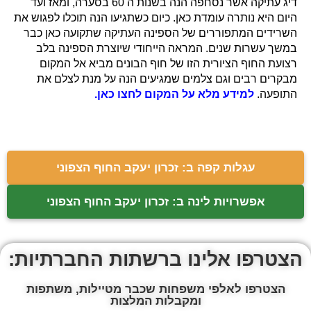
דיג עתיקה אשר נסחפה הנה בשנות ה 60 בסערה, ומאז ועד
היום היא נותרה עומדת כאן. כיום כשתגיעו הנה תוכלו לפגוש את
השרידים המתפוררים של הספינה העתיקה שתקועה כאן כבר
במשך עשרות שנים. המראה הייחודי שיוצרת הספינה בלב
רצועת החוף הציורית הזו של חוף הבונים מביא אל המקום
מבקרים רבים וגם צלמים שמגיעים הנה על מנת לצלם את
התופעה.
למידע מלא על המקום לחצו כאן.
עגלות קפה ב: זכרון יעקב החוף הצפוני
אפשרויות לינה ב: זכרון יעקב החוף הצפוני
הצטרפו אלינו ברשתות החברתיות:
הצטרפו לאלפי משפחות שכבר מטיילות, משתפות
ומקבלות המלצות