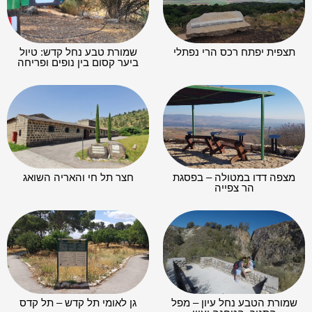
תצפית יפתח רכס הרי נפתלי
שמורת טבע נחל קדש: טיול
ביער קסום בין נופים ופריחה
מצפה דדו במטולה – בפסגת
חצר תל חי והאריה השואג
הר צפייה
שמורת הטבע נחל עיון – מפל
גן לאומי תל קדש – תל קדס