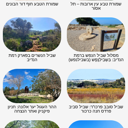
שמורת טבע עין ארובות – תל
שמורת הטבע חוף דור הבונים
אסור
מסלול שביל הנפש ברמת
שביל הנשרים בפארק רמת
הנדיב: בִּשְבִילַנֶּפֶש (בשבילנפש)
הנדיב
שביל סובב פרכו“ר: שביל סביב
ההר העגול יער אלונה: חניון
פרדס חנה כרכור
פיקניק ואתר הנצחה