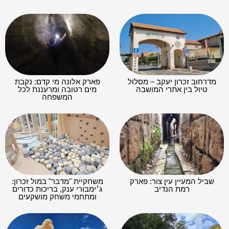
מדרחוב זכרון יעקב – מסלול
פארק אלונה מי קדם: נקבת
טיול בין אתרי המושבה
מים רטובה ומרעננת לכל
המשפחה
שביל המעיין עין צור: פארק
משחקיית "מדבר" במול זכרון:
רמת הנדיב
ג׳ימבורי ענק, בריכות כדורים
ומתחמי משחק מושקעים