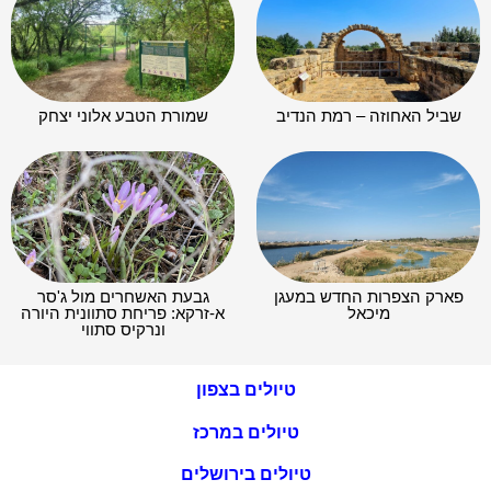
שביל האחוזה – רמת הנדיב
שמורת הטבע אלוני יצחק
פארק הצפרות החדש במעגן
גבעת האשחרים מול ג'סר
מיכאל
א-זרקא: פריחת סתוונית היורה
ונרקיס סתווי
טיולים בצפון
טיולים במרכז
טיולים בירושלים