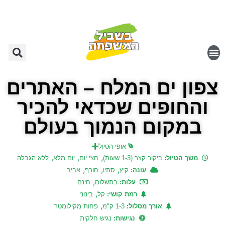
צפון ים המלח – האתרים
והחופים שכדאי להכיר
במקום הנמוך בעולם
אופי הטיול
,
,
,
משך הטיול:
ביקור קצר (1-3 שעות)
חצי יום
יום מלא
ללא הגבלה
,
,
,
עונה:
קיץ
סתיו
חורף
אביב
,
עלות:
בתשלום
חינם
,
רמת קושי:
קל
בינוני
,
אורך מסלול:
1-3 ק"מ
פחות מקילומטר
נגישות:
נגיש חלקית