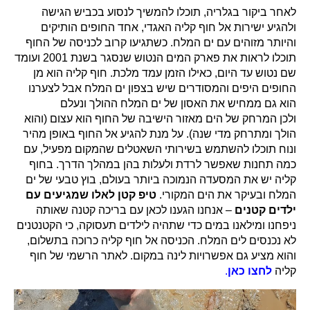
לאחר ביקור בגלריה, תוכלו להמשיך לנסוע בכביש הגישה
ולהגיע ישירות אל חוף קליה האגדי, אחד החופים הותיקים
והיותר מזוהים עם ים המלח. כשתגיעו קרוב לכניסה של החוף
תוכלו לראות את פארק המים הנטוש שנסגר בשנת 2001 ועומד
שם נטוש עד היום, כאילו הזמן עמד מלכת. חוף קליה הוא מן
החופים היפים והמסודרים שיש בצפון ים המלח אבל לצערנו
הוא גם ממחיש את האסון של ים המלח ההולך ונעלם
ולכן המרחק של הים מאזור הישיבה של החוף הוא עצום (והוא
הולך ומתרחק מדי שנה). על מנת להגיע אל החוף באופן מהיר
ונוח תוכלו להשתמש בשירותי השאטלים שהמקום מפעיל, עם
כמה תחנות שאפשר לרדת ולעלות בהן במהלך הדרך. בחוף
קליה יש את המסעדה הנמוכה ביותר בעולם, בוץ טבעי של ים
המלח ובעיקר את הים המקורי.
טיפ קטן לאלו שמגיעים עם
ילדים קטנים
– אנחנו הגענו לכאן עם בריכה קטנה שאותה
ניפחנו ומילאנו במים כדי שתהיה לילדים תעסוקה, כי הקטנטנים
לא נכנסים לים המלח. הכניסה אל חוף קליה כרוכה בתשלום,
והוא מציע גם אפשרויות לינה במקום. לאתר הרשמי של חוף
קליה
לחצו כאן
.