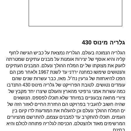
גלריה מינוס 430
הגלריה הנמוכה בעולם. הגלריה נמצאת על כביש הגישה לחוף
קליה והיא אוסף של יצירות אומנות על מבנים עתיקים שמטרתה
לזעוק את מצוקתו של ים המלח ההולך ונעלם. המבנים העתיקים
והנטושים שימשו כמחנה ירדני עד לשנת 1967 ולאחר מכן הם
הפכו להיאחזות של גרעין נח"ל. מאז, כבר עשרות שנים שהם
עומדים נטושים. לטובת הפרוייקט של גלריה מינוס 430 התנדבו
כמה עשרות אמני גרפיטי מהארץ והעולם שיצרו יחד מקבץ של
ציורי מחאה צבעוניים במיוחד שלא תוכלו לפספס. הנושאים
שהיה חשוב להעביר בפרויקט הם החזרת החיים לאזור הזה של
ים המלח ההולך ונעלם וכן להעלות את המודעות לדו קיום בין
העמים. תוכלו להתקרב עד למבנים עצמם, להתרשם מהציורים
המרשימים מאוד ולהצטלם. הכניסה לגלריה פתוחה לכולם והיא
בחינם.