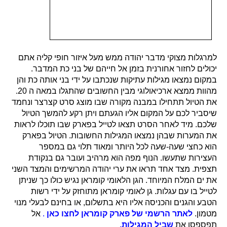
למרגלות מצוקי מדבר יהודה ממש מעל איזור חופי קליה אתם
יכולים לחזור אחורנית בזמן אל חייהם של בני כת המדבר.
במקום נמצאו מגילות עתיקות שנכתבו על ידי בני אותה כת והן
מהוות ממצא ארכיאולוגי מבין החשובים שהתגלו במאה ה 20.
את הטיול תתחילו במבנה מקורה שבו מוצג סרט קצרצר ונחמד
שיסביר לכם על המקום אליו הגעתם ויתן רקע להמשך הטיול
שלכם. מיד לאחר הסרט תצאו לטייל בפארק שבו תוכלו לראות
את המערות שבהן נמצאו המגילות החשובות. הטיול בפארק
הוא כחצי שעה-שעה לכל היותר ומאוד תלוי גם במספר
העצירות שתעשו. הנוף מפה הוא מרהיב ועובר גם בנקודת
תצפית. מצד אחד תראו את ערי יהודה המרשימים והמצד השני
את ים המלח המיוחד. הגן הלאומי קומראן נגיש כולו כך שניתן
לטייל בו עם עגלות. גן לאומי קומראן מתוחזק על ידי רשות
הטבע והגנים והכניסה אליו היא בתשלום, או בחינם לבעלי מנוי
מטמון.
לאתר הרשמי של פארק קומראן לחצו כאן
.
אל
תפספסו את
שביל המגילות.