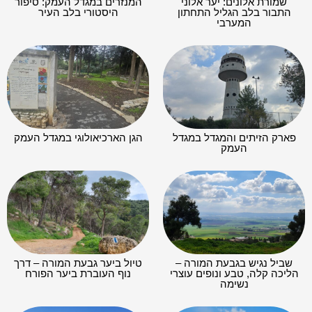
שמורת אלונים: יער אלוני
המנזרים במגדל העמק: סיפור
התבור בלב הגליל התחתון
היסטורי בלב העיר
המערבי
פארק הזיתים והמגדל במגדל
הגן הארכיאולוגי במגדל העמק
העמק
שביל נגיש בגבעת המורה –
טיול ביער גבעת המורה – דרך
הליכה קלה, טבע ונופים עוצרי
נוף העוברת ביער הפורח
נשימה