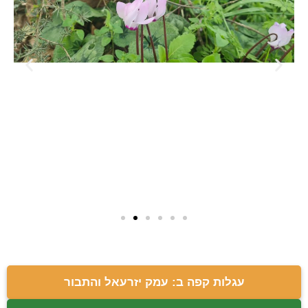
עגלות קפה ב: עמק יזרעאל והתבור