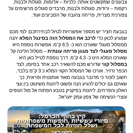
צבעונים שמקשטים אותה: כלניות – אדומות, סגולות ולבנות,
רקפות – ורודות, סגולות ולבנות, מרבדים סגולים מרשימים על
צפורנית מצרית, פריחה צהובה של הסביונים ועוד.
בגבעת חציר יש מספר אפשרויות לטיול לבחירתכם: למי מכם
שמגיע לכאן כדי
לרכב את המסלול הזה בסינגל המלא
יהנה
ממסלול מעגלי שאורכו הוא כ- 6.5 ק"מ. אפשרות נוספת היא
מסלול מעגלי לצד מגוון פריחה עונתית
– מסלול הליכה קל
שאורכו המלא הינו כ- 4.3 ק"מ. דרך נוספת לטייל כאן היא
במסלול קווי
שדורש מכם להשאיר רכב אחד בסיומו, לצד
הכפר זרזיר. אורכו של המסלול הקווי המלא כ 3 ק"מ בלבד.
חשוב לזכור כי מדובר בגבעה מאוד אותנטית ופראית, כך
שאתם גם יכולים להגיע הנה ופשוט ליהנות משיטוט בין עצי
האלון והפרחים, ליהנות בפיקניק בטבע הפתוח אל מול הנופים
עוצרי הנשימה של צפון עמק יזעראל.