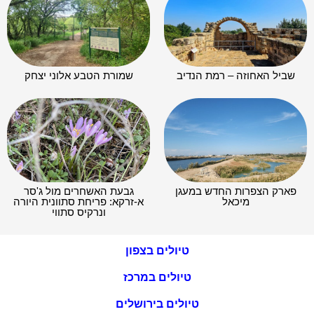
שביל האחוזה – רמת הנדיב
שמורת הטבע אלוני יצחק
פארק הצפרות החדש במעגן
גבעת האשחרים מול ג'סר
מיכאל
א-זרקא: פריחת סתוונית היורה
ונרקיס סתווי
טיולים בצפון
טיולים במרכז
טיולים בירושלים