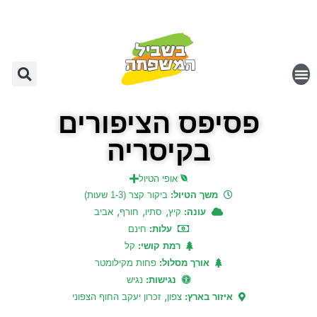
פסיפס הציפורים
בקיסריה
אופי הטיול
משך הטיול:
ביקור קצר (1-3 שעות)
,
,
,
עונה:
קיץ
סתיו
חורף
אביב
עלות:
חינם
רמת קושי:
קל
אורך מסלול:
פחות מקילומטר
נגישות:
נגיש
,
איזור בארץ:
צפון
זכרון יעקב החוף הצפוני