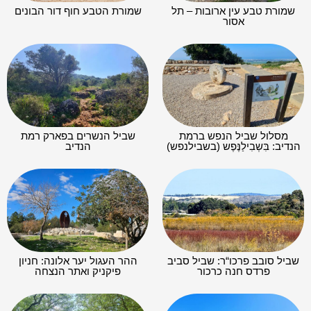
שמורת טבע עין ארובות – תל
שמורת הטבע חוף דור הבונים
אסור
מסלול שביל הנפש ברמת
שביל הנשרים בפארק רמת
הנדיב: בִּשְבִילַנֶּפֶש (בשבילנפש)
הנדיב
שביל סובב פרכו“ר: שביל סביב
ההר העגול יער אלונה: חניון
פרדס חנה כרכור
פיקניק ואתר הנצחה