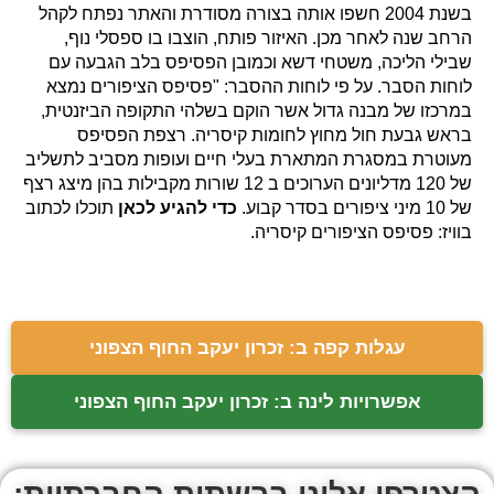
בשנת 2004 חשפו אותה בצורה מסודרת והאתר נפתח לקהל
הרחב שנה לאחר מכן. האיזור פותח, הוצבו בו ספסלי נוף,
שבילי הליכה, משטחי דשא וכמובן הפסיפס בלב הגבעה עם
לוחות הסבר. על פי לוחות ההסבר: "פסיפס הציפורים נמצא
במרכזו של מבנה גדול אשר הוקם בשלהי התקופה הביזנטית,
בראש גבעת חול מחוץ לחומות קיסריה. רצפת הפסיפס
מעוטרת במסגרת המתארת בעלי חיים ועופות מסביב לתשליב
של 120 מדליונים הערוכים ב 12 שורות מקבילות בהן מיצג רצף
של 10 מיני ציפורים בסדר קבוע.
כדי להגיע לכאן
תוכלו לכתוב
בוויז: פסיפס הציפורים קיסריה.
עגלות קפה ב: זכרון יעקב החוף הצפוני
אפשרויות לינה ב: זכרון יעקב החוף הצפוני