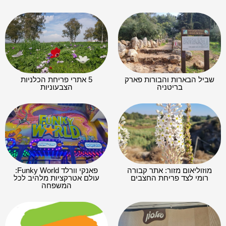
שביל הבארות והבורות פארק
5 אתרי פריחת הכלניות
בריטניה
הצבעוניות
מוזוליאום מזור: אתר קבורה
פאנקי וורלד Funky World:
רומי לצד פריחת החצבים
עולם אטרקציות מלהיב לכל
המשפחה