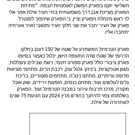
השלישי יוקם בפארק המשכן לאומנויות הבמה. ״פתיחת
הפארק מציינת אבן דרך משמעותית בחיי העיר אילת אמר אלי
לוי ראש מינהלת הפארק וציין, כי הפארק שיהפוך לסנטרל
פארק של העיר יחבר את שני חלקי העיר ותושבי העיר ואורחיה
יתחברו אליו.
פארק הטרמינל המשתרע על שטח של 150 דונם בחלקו
הדרומי של שטח שדה התעופה הישן, יכלול כאמור בסיומו
פארק ציבורי כולל פארק ספורט חינמי, רשת שבילים והצללות,
מגוון אטרקציות, ביניהן: גלגל ענק, רכבת הרים, מתחמי מציאות
מדומה וגיימרים, מתחם נינג׳ה, מתחמים מוטוריים, בריכת
גלים לגולשים ועוד, מתחם כנסים, הופעות וירידים, שוק אוכל
מקורה, מרכז תרבות עירוני במבנה הטרמינל ועוד. הפארק
בשלמותו צפוי להיחנך בחודש מרץ 2024 עם חגיגות 75 שנים
לשחרורה של אילת.