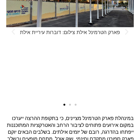
פארק הטרמינל אילת צילום: דוברות עיריית אילת
במינהלת פארק הטרמינל מציינים, כי בתקופת ההרצה ייערכו
במקום אירועים פתוחים לציבור הרחב והאטרקציות המתוכננות
ייפתחו בהדרגה, רובם של יזמים אילתים. בשלבים הבאים יוקם
פארק ספורט מתקדם וחינמי, שוק אוכל, מתחם מופעים ובשלב