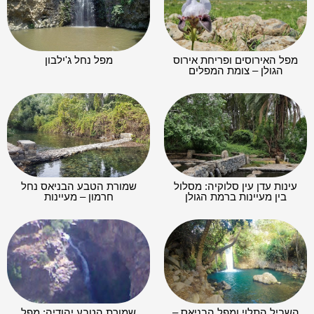
מפל האירוסים ופריחת אירוס
מפל נחל ג'ילבון
הגולן – צומת המפלים
עינות עדן עין סלוקיה: מסלול
שמורת הטבע הבניאס נחל
בין מעיינות ברמת הגולן
חרמון – מעיינות
השביל התלוי ומפל הבניאס –
שמורת הטבע יהודיה: מפל