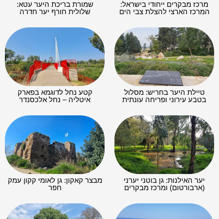
מרכז מבקרים ייחודי בישראל:
שמורת בריכת היער עטא:
המרכז הארצי להצלת צבי הים
שלולית חורף יער חדרה
טיילת היער בחריש: מסלול
קטע נחל לדוגמא בפארק
בטבע עירוני ופריחה עונתית
איטליה – נחל אלכסנדר
יער האילנות: גן בוטני יערני
מבצר קאקון: גן לאומי קקון עמק
(ארבורטום) ומרכז מבקרים
חפר