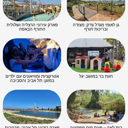
גן לאומי מגדל צדק: מצודה
פארק עירוני הרצליה ושלולית
ובריכות חורף
החורף הבאסה
חוות בר במושב יגל
אטרקציות ומוזיאונים עם ילדים
במזגן: תל אביב והסביבה
בית לאה – פינת מים מפתיעה
פארק רידינג תל אביב: מרחבים