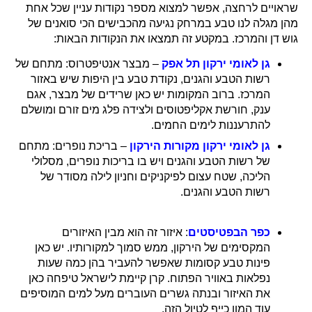
שראויים לרחצה, אפשר למצוא מספר נקודות עניין שכל אחת
מהן מגלה לנו טבע במרחק נגיעה מהכבישים הכי סואנים של
גוש דן והמרכז. במקטע זה תמצאו את הנקודות הבאות:
גן לאומי ירקון תל אפק
– מבצר אנטיפטרוס: מתחם של
רשות הטבע והגנים, נקודת טבע בין היפות שיש באזור
המרכז. ברוב המקומות יש כאן שרידים של מבצר, אגם
ענק, חורשת אקליפטוסים ולצידה פלג מים זורם ומושלם
להתרעננות לימים החמים.
גן לאומי ירקון מקורות הירקון
– בריכת נופרים: מתחם
של רשות הטבע והגנים ויש בו בריכות נופרים, מסלולי
הליכה, שטח עצום לפיקניקים וחניון לילה מסודר של
רשות הטבע והגנים.
כפר הבפטיסטים
: איזור זה הוא מבין האיזורים
המקסימים של הירקון, ממש סמוך למקורותיו. יש כאן
פינות טבע קסומות שאפשר להעביר בהן כמה שעות
נפלאות באוויר הפתוח. קרן קיימת לישראל טיפחה כאן
את האיזור ובנתה גשרים העוברים מעל למים המוסיפים
עוד המון כייף לטיול הזה.