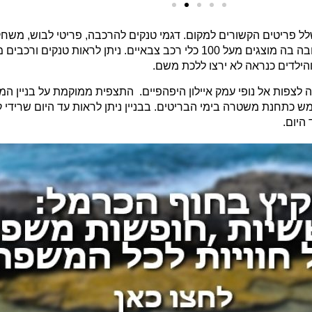
פריטים הקשורים למקום. דגמי טנקים להרכבה, פריטי לבוש, משחקי
אתכם לחווית ניווט בתחומי הפארק. משם נצא ישירות אל הרחבה בה מוצגים מעל 100 כלי רכב צ
והילדים כנראה לא ירצו ללכת משם.
 לצפות אל נופי עמק איילון היפהפיים. התצפית ממוקמת על בניין 
 של יד לשריון. מדובר במבנה שהוקם בשנת 1943 ושימש כתחנת משטרה בימי הבריטים. בבניין ניתן לראו
היום.