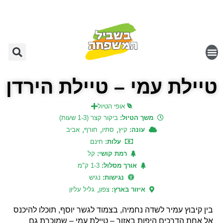
טיילת עמי – טיילת הירדן
אופי הטיול
משך הטיול:
ביקור קצר (1-3 שעות)
,
,
,
עונה:
קיץ
סתיו
חורף
אביב
עלות:
חינם
רמת קושי:
קל
אורך מסלול:
1-3 ק"מ
נגישות:
נגיש
,
איזור בארץ:
צפון
גליל עליון
בין קיבוץ עמיר לשדה נחמיה, בצמוד לגשר יוסף, תוכלו להיכנס
אל אחת הדרכים היפות באזור – טיילת עמי – שמוכרת גם