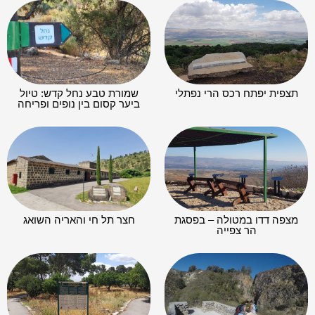
תצפית יפתח רכס הרי נפתלי
שמורת טבע נחל קדש: טיול
ביער קסום בין נופים ופריחה
מצפה דדו במטולה – בפסגת
חצר תל חי והאריה השואג
הר צפייה