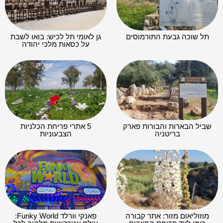
תל שוכה גבעת התורמוסים
גן לאומי תל לכיש: בואו לשבת
על כסאות מלכי יהודה
שביל הבארות והבורות פארק
5 אתרי פריחת הכלניות
בריטניה
הצבעוניות
מוזוליאום מזור: אתר קבורה
פאנקי וורלד Funky World: