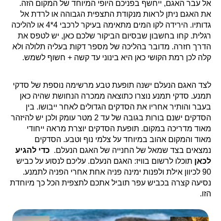
אל עבר האגם, ייחשף בפניכם היופי המיוחד של המקום הזה.
את האגם ניתן לראות מנקודת התצפית הגבוהה או לרדת אל
גדותיו. הירידה לקו המים מתאימה בעיקר לרכבי 4*4 או להליכה
רגלית. קחו בחשבון שבסיום הביקור שלכם כאן, יש לטפס את
הדרך חזרה. מדובר בהליכה של מספר דקות בעליה תלולה ולא
קלה לכן רמת הקושי כאן היא בינוני עד קשה + חשוף לשמש.
לצד האגם הנעלם ישנה תופעת טבע מרשימה נוספת של סדקי
תמנע. סדקי תמנע נוצרו כתוצאה ממכרה הנחושת שהיה כאן
בעבר והותיר אחריו את הסדקים הגדולים לאחר ייבושו. בין
הסדקים ישנם בורות בגובה של עד 2 מטר עומק ולכן יש להיזהר
מאוד מדריכה במקום. תופעת הסדקים יוצרת מראה ייחודי
מאוד והמקום אהוב במיוחד על צלמי נוף וטבע. הסדקים
נמצאים בצד שמאל של החנייה של האגם הנעלם.
כדי להגיע
לכאן
תוכלו לרשום בוויז: האגם הנעלם.
עליכם לנסוע על כביש
90 לכיוון אילת ולפנות ימינה פניה אחת אחרי הפניה לתמנע.
נסיעה קצרה בכביש עפר תוביל אתכם לתצפית הכל כך מיוחדת
הזו.