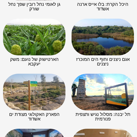
היכל הקרח: בלו אייס ארנה
גן לאומי נחל רובין שפך נחל
אשדוד
שורק
אגם ניצנים וחוף הים המוכרז
הארטישוק של נועם: משק
ניצנים
יעקבא
תל יבנה: מסלול נגיש ותצפית
הפארק האקולוגי מצודת ים
פנורמית
אשדוד